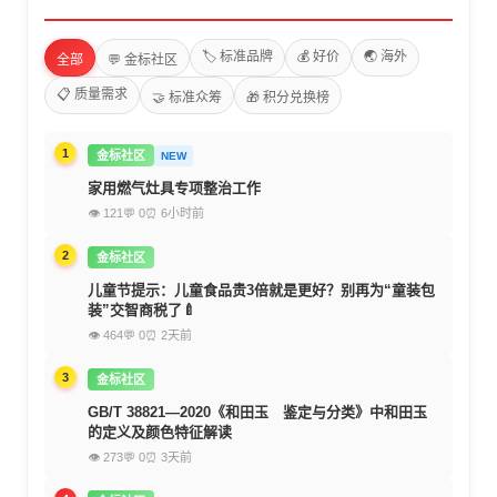
🏷️ 标准品牌
💰 好价
🌏 海外
全部
💬 金标社区
📋 质量需求
🤝 标准众筹
🎁 积分兑换榜
1
金标社区
NEW
家用燃气灶具专项整治工作
👁 121
💬 0
⏰ 6小时前
2
金标社区
儿童节提示：儿童食品贵3倍就是更好？别再为“童装包
装”交智商税了🍼
👁 464
💬 0
⏰ 2天前
3
金标社区
GB/T 38821—2020《和田玉 鉴定与分类》中和田玉
的定义及颜色特征解读
👁 273
💬 0
⏰ 3天前