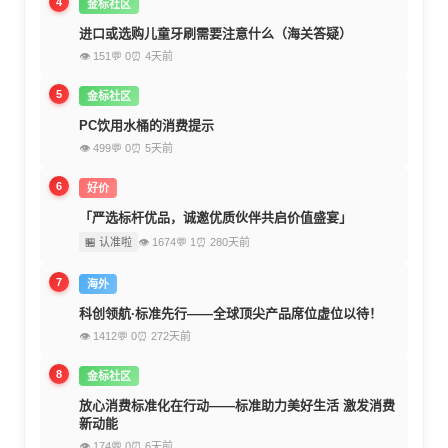
4
金标社区
进口或选购儿童牙刷需要注意什么（海关答疑）
👁 151
💬 0
⏰ 4天前
5
金标社区
PC饮用水桶的消费提示
👁 499
💬 0
⏰ 5天前
6
好价
「严选标杆优品，诚邀优质伙伴共启价值盛宴」
🏪 认准啦
👁 1674
💬 1
⏰ 280天前
7
海外
科创领航·标准先行——全球顶尖产品席位虚位以待！
👁 1412
💬 0
⏰ 272天前
8
金标社区
放心消费标准化在行动——标准助力美好生活 激发消费
新动能
👁 174
💬 0
⏰ 6天前