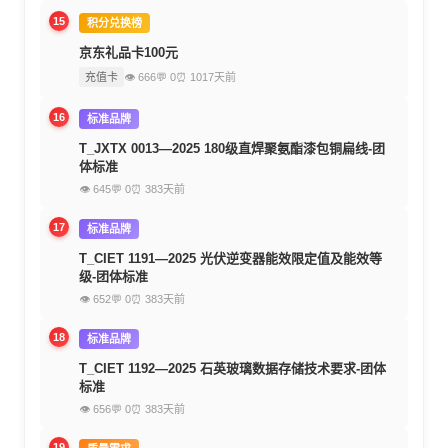
15
积分兑换榜
京东礼品卡100元
充值卡
👁 666
💬 0
⏰ 1017天前
16
标准品牌
T_JXTX 0013—2025 180级直焊聚氨酯漆包铜扁线-团
体标准
👁 645
💬 0
⏰ 383天前
17
标准品牌
T_CIET 1191—2025 光伏逆变器能效限定值及能效等
级-团体标准
👁 652
💬 0
⏰ 383天前
18
标准品牌
T_CIET 1192—2025 石英玻璃数据存储技术要求-团体
标准
👁 656
💬 0
⏰ 383天前
19