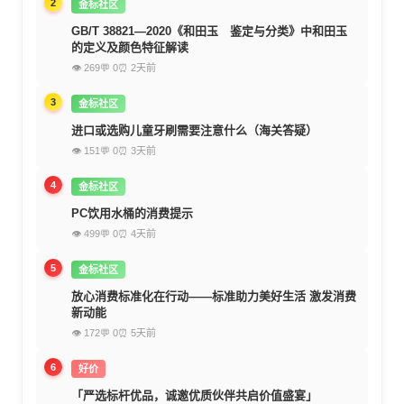
2
金标社区
GB/T 38821—2020《和田玉 鉴定与分类》中和田玉
的定义及颜色特征解读
👁 269
💬 0
⏰ 2天前
3
金标社区
进口或选购儿童牙刷需要注意什么（海关答疑）
👁 151
💬 0
⏰ 3天前
4
金标社区
PC饮用水桶的消费提示
👁 499
💬 0
⏰ 4天前
5
金标社区
放心消费标准化在行动——标准助力美好生活 激发消费
新动能
👁 172
💬 0
⏰ 5天前
6
好价
「严选标杆优品，诚邀优质伙伴共启价值盛宴」