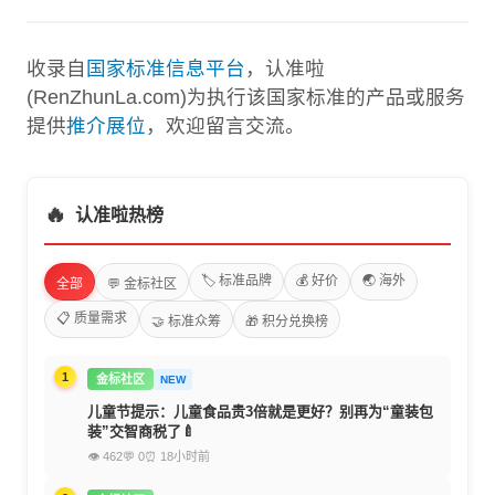
收录自
国家标准信息平台
，认准啦
(RenZhunLa.com)为执行该国家标准的产品或服务
提供
推介展位
，欢迎留言交流。
🔥
认准啦热榜
🏷️ 标准品牌
💰 好价
🌏 海外
全部
💬 金标社区
📋 质量需求
🤝 标准众筹
🎁 积分兑换榜
1
金标社区
NEW
儿童节提示：儿童食品贵3倍就是更好？别再为“童装包
装”交智商税了🍼
👁 462
💬 0
⏰ 18小时前