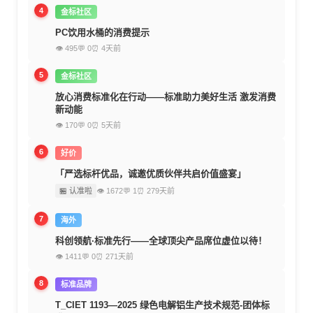
4
金标社区
PC饮用水桶的消费提示
👁 495
💬 0
⏰ 4天前
5
金标社区
放心消费标准化在行动——标准助力美好生活 激发消费
新动能
👁 170
💬 0
⏰ 5天前
6
好价
「严选标杆优品，诚邀优质伙伴共启价值盛宴」
🏪 认准啦
👁 1672
💬 1
⏰ 279天前
7
海外
科创领航·标准先行——全球顶尖产品席位虚位以待！
👁 1411
💬 0
⏰ 271天前
8
标准品牌
T_CIET 1193—2025 绿色电解铝生产技术规范-团体标