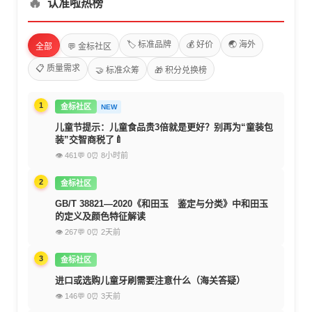
🔥
认准啦热榜
🏷️ 标准品牌
💰 好价
🌏 海外
全部
💬 金标社区
📋 质量需求
🤝 标准众筹
🎁 积分兑换榜
1
金标社区
NEW
儿童节提示：儿童食品贵3倍就是更好？别再为“童装包
装”交智商税了🍼
👁 461
💬 0
⏰ 8小时前
2
金标社区
GB/T 38821—2020《和田玉 鉴定与分类》中和田玉
的定义及颜色特征解读
👁 267
💬 0
⏰ 2天前
3
金标社区
进口或选购儿童牙刷需要注意什么（海关答疑）
👁 146
💬 0
⏰ 3天前