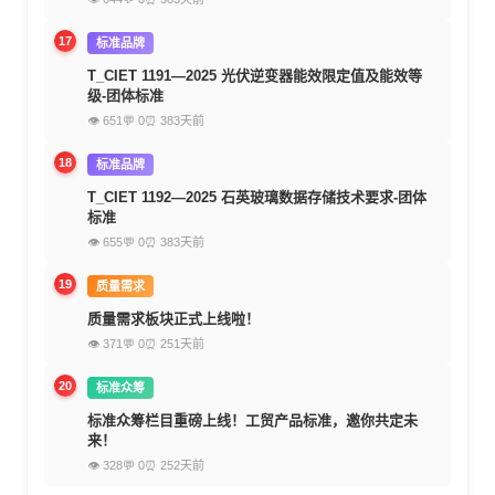
17
标准品牌
T_CIET 1191—2025 光伏逆变器能效限定值及能效等
级-团体标准
👁 651
💬 0
⏰ 383天前
18
标准品牌
T_CIET 1192—2025 石英玻璃数据存储技术要求-团体
标准
👁 655
💬 0
⏰ 383天前
19
质量需求
质量需求板块正式上线啦！
👁 371
💬 0
⏰ 251天前
20
标准众筹
标准众筹栏目重磅上线！工贸产品标准，邀你共定未
来！
👁 328
💬 0
⏰ 252天前