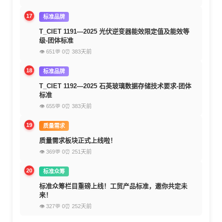
17
标准品牌
T_CIET 1191—2025 光伏逆变器能效限定值及能效等
级-团体标准
👁 651
💬 0
⏰ 383天前
18
标准品牌
T_CIET 1192—2025 石英玻璃数据存储技术要求-团体
标准
👁 655
💬 0
⏰ 383天前
19
质量需求
质量需求板块正式上线啦！
👁 369
💬 0
⏰ 251天前
20
标准众筹
标准众筹栏目重磅上线！工贸产品标准，邀你共定未
来！
👁 327
💬 0
⏰ 252天前