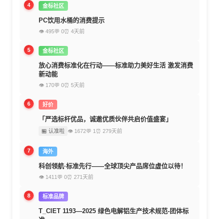
4
金标社区
PC饮用水桶的消费提示
👁 495
💬 0
⏰ 4天前
5
金标社区
放心消费标准化在行动——标准助力美好生活 激发消费
新动能
👁 170
💬 0
⏰ 5天前
6
好价
「严选标杆优品，诚邀优质伙伴共启价值盛宴」
🏪 认准啦
👁 1672
💬 1
⏰ 279天前
7
海外
科创领航·标准先行——全球顶尖产品席位虚位以待！
👁 1411
💬 0
⏰ 271天前
8
标准品牌
T_CIET 1193—2025 绿色电解铝生产技术规范-团体标