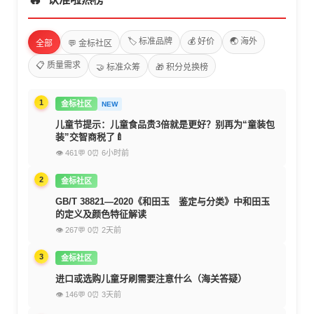
🏷️ 标准品牌
💰 好价
🌏 海外
全部
💬 金标社区
📋 质量需求
🤝 标准众筹
🎁 积分兑换榜
1
金标社区
NEW
儿童节提示：儿童食品贵3倍就是更好？别再为“童装包
装”交智商税了🍼
👁 461
💬 0
⏰ 6小时前
2
金标社区
GB/T 38821—2020《和田玉 鉴定与分类》中和田玉
的定义及颜色特征解读
👁 267
💬 0
⏰ 2天前
3
金标社区
进口或选购儿童牙刷需要注意什么（海关答疑）
👁 146
💬 0
⏰ 3天前