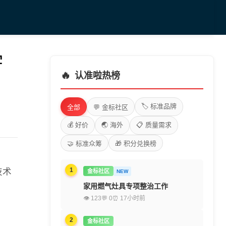
宇
🔥
认准啦热榜
🏷️ 标准品牌
全部
💬 金标社区
💰 好价
🌏 海外
📋 质量需求
🤝 标准众筹
🎁 积分兑换榜
技术
1
金标社区
NEW
家用燃气灶具专项整治工作
👁 123
💬 0
⏰ 17小时前
2
金标社区