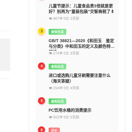
儿童节提示：儿童食品贵3倍就是更
好？别再为“童装包装”交智商税了🍼
👁 467
💬 0
⏰ 2天前
3
金标社区
GB/T 38821—2020《和田玉 鉴定
与分类》中和田玉的定义及颜色特征
留
解读
👁 274
💬 0
⏰ 3天前
4
金标社区
进口或选购儿童牙刷需要注意什么
（海关答疑）
👁 154
💬 0
⏰ 4天前
5
金标社区
PC饮用水桶的消费提示
👁 502
💬 0
⏰ 5天前
6
好价