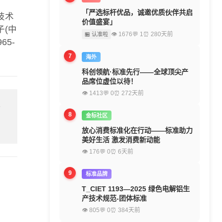
「严选标杆优品，诚邀优质伙伴共启
技术
价值盛宴」
(中
👁 1676
💬 1
⏰ 280天前
🏪 认准啦
65-
7
海外
科创领航·标准先行——全球顶尖产
品席位虚位以待！
👁 1413
💬 0
⏰ 272天前
留
8
金标社区
放心消费标准化在行动——标准助力
美好生活 激发消费新动能
👁 176
💬 0
⏰ 6天前
9
标准品牌
T_CIET 1193—2025 绿色电解铝生
产技术规范-团体标准
👁 805
💬 0
⏰ 384天前