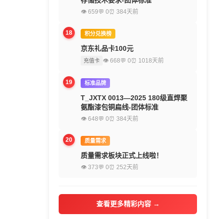
存储技术要求-团体标准
👁 659
💬 0
⏰ 384天前
18
积分兑换榜
京东礼品卡100元
👁 668
💬 0
⏰ 1018天前
充值卡
19
标准品牌
T_JXTX 0013—2025 180级直焊聚
氨酯漆包铜扁线-团体标准
👁 648
💬 0
⏰ 384天前
20
质量需求
质量需求板块正式上线啦！
👁 373
💬 0
⏰ 252天前
查看更多精彩内容 →