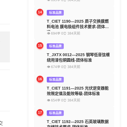
👁 695
💬 0
⏰ 384天前
14
标准品牌
T_CIET 1190—2025 质子交换膜燃
料电池 膜电极组件技术要求-团体标
准
👁 694
💬 0
⏰ 384天前
留
15
标准品牌
T_JXTX 0012—2025 钢琴低音弦缠
绕用漆包铜圆线-团体标准
👁 674
💬 0
⏰ 384天前
16
标准品牌
T_CIET 1191—2025 光伏逆变器能
效限定值及能效等级-团体标准
👁 654
💬 0
⏰ 384天前
17
标准品牌
T_CIET 1192—2025 石英玻璃数据
交