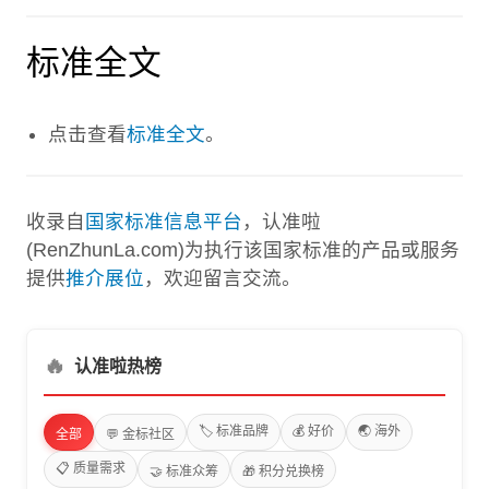
标准全文
点击查看
标准全文
。
收录自
国家标准信息平台
，认准啦
(RenZhunLa.com)为执行该国家标准的产品或服务
提供
推介展位
，欢迎留言交流。
🔥
认准啦热榜
🏷️ 标准品牌
💰 好价
🌏 海外
全部
💬 金标社区
📋 质量需求
🤝 标准众筹
🎁 积分兑换榜