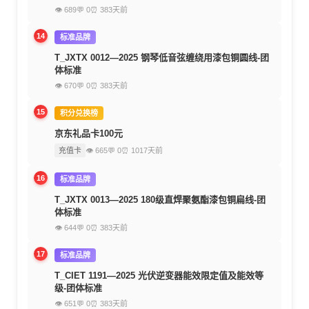
👁 689
💬 0
⏰ 383天前
14
标准品牌
T_JXTX 0012—2025 钢琴低音弦缠绕用漆包铜圆线-团
体标准
👁 670
💬 0
⏰ 383天前
15
积分兑换榜
京东礼品卡100元
充值卡
👁 665
💬 0
⏰ 1017天前
16
标准品牌
T_JXTX 0013—2025 180级直焊聚氨酯漆包铜扁线-团
体标准
👁 644
💬 0
⏰ 383天前
17
标准品牌
T_CIET 1191—2025 光伏逆变器能效限定值及能效等
级-团体标准
👁 651
💬 0
⏰ 383天前