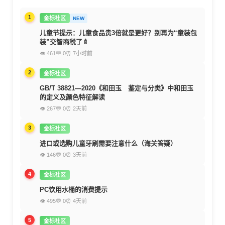
1
金标社区
NEW
儿童节提示：儿童食品贵3倍就是更好？别再为“童装包
装”交智商税了🍼
👁 461
💬 0
⏰ 7小时前
2
金标社区
GB/T 38821—2020《和田玉 鉴定与分类》中和田玉
的定义及颜色特征解读
👁 267
💬 0
⏰ 2天前
3
金标社区
进口或选购儿童牙刷需要注意什么（海关答疑）
👁 146
💬 0
⏰ 3天前
4
金标社区
PC饮用水桶的消费提示
👁 495
💬 0
⏰ 4天前
5
金标社区