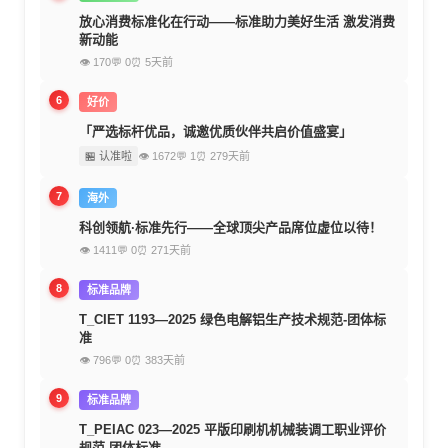
放心消费标准化在行动——标准助力美好生活 激发消费
新动能
👁 170
💬 0
⏰ 5天前
6
好价
「严选标杆优品，诚邀优质伙伴共启价值盛宴」
🏪 认准啦
👁 1672
💬 1
⏰ 279天前
7
海外
科创领航·标准先行——全球顶尖产品席位虚位以待！
👁 1411
💬 0
⏰ 271天前
8
标准品牌
T_CIET 1193—2025 绿色电解铝生产技术规范-团体标
准
👁 796
💬 0
⏰ 383天前
9
标准品牌
T_PEIAC 023—2025 平版印刷机机械装调工职业评价
规范-团体标准