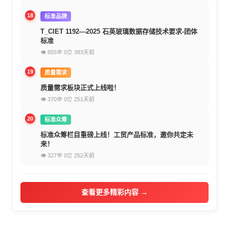
18
标准品牌
T_CIET 1192—2025 石英玻璃数据存储技术要求-团体
标准
👁 655
💬 0
⏰ 383天前
19
质量需求
质量需求板块正式上线啦！
👁 370
💬 0
⏰ 251天前
20
标准众筹
标准众筹栏目重磅上线！工贸产品标准，邀你共定未
来！
👁 327
💬 0
⏰ 252天前
查看更多精彩内容 →