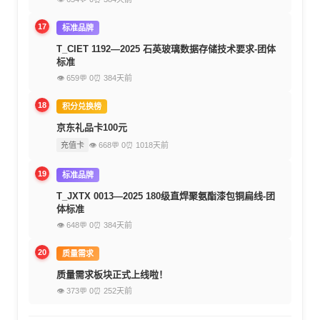
17
标准品牌
T_CIET 1192—2025 石英玻璃数据存储技术要求-团体
标准
👁 659
💬 0
⏰ 384天前
18
积分兑换榜
京东礼品卡100元
充值卡
👁 668
💬 0
⏰ 1018天前
19
标准品牌
T_JXTX 0013—2025 180级直焊聚氨酯漆包铜扁线-团
体标准
👁 648
💬 0
⏰ 384天前
20
质量需求
质量需求板块正式上线啦！
👁 373
💬 0
⏰ 252天前