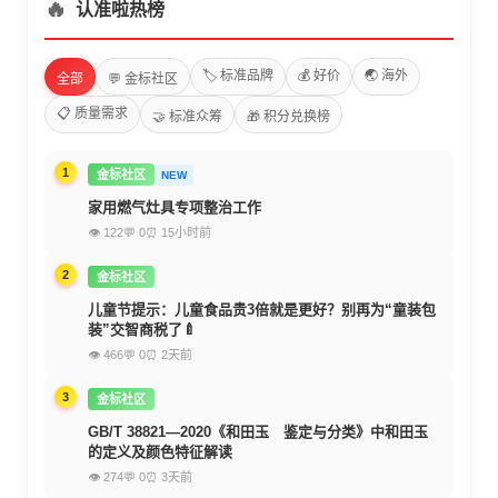
🔥
认准啦热榜
🏷️ 标准品牌
💰 好价
🌏 海外
全部
💬 金标社区
📋 质量需求
🤝 标准众筹
🎁 积分兑换榜
1
金标社区
NEW
家用燃气灶具专项整治工作
👁 122
💬 0
⏰ 15小时前
2
金标社区
儿童节提示：儿童食品贵3倍就是更好？别再为“童装包
装”交智商税了🍼
👁 466
💬 0
⏰ 2天前
3
金标社区
GB/T 38821—2020《和田玉 鉴定与分类》中和田玉
的定义及颜色特征解读
👁 274
💬 0
⏰ 3天前