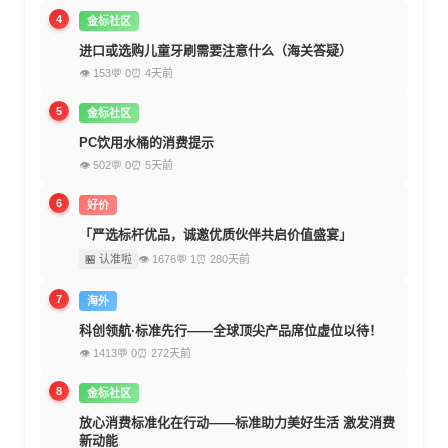
4
金标社区
进口或选购儿童牙刷需要注意什么（海关答疑）
👁 153
💬 0
⏰ 4天前
5
金标社区
PC饮用水桶的消费提示
👁 502
💬 0
⏰ 5天前
6
好价
「严选标杆优品，诚邀优质伙伴共启价值盛宴」
🏪 认准啦
👁 1676
💬 1
⏰ 280天前
7
海外
科创领航·标准先行——全球顶尖产品席位虚位以待！
👁 1413
💬 0
⏰ 272天前
8
金标社区
放心消费标准化在行动——标准助力美好生活 激发消费
新动能