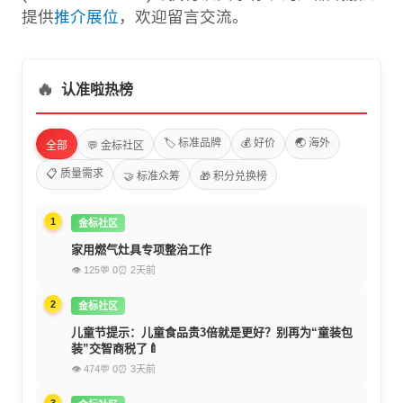
提供
推介展位
，欢迎留言交流。
🔥
认准啦热榜
🏷️ 标准品牌
💰 好价
🌏 海外
全部
💬 金标社区
📋 质量需求
🤝 标准众筹
🎁 积分兑换榜
1
金标社区
家用燃气灶具专项整治工作
👁 125
💬 0
⏰ 2天前
2
金标社区
儿童节提示：儿童食品贵3倍就是更好？别再为“童装包
装”交智商税了🍼
👁 474
💬 0
⏰ 3天前