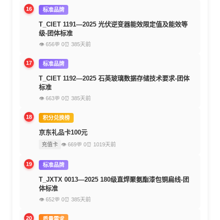
16
标准品牌
T_CIET 1191—2025 光伏逆变器能效限定值及能效等
级-团体标准
👁 656
💬 0
⏰ 385天前
17
标准品牌
T_CIET 1192—2025 石英玻璃数据存储技术要求-团体
标准
👁 663
💬 0
⏰ 385天前
18
积分兑换榜
京东礼品卡100元
充值卡
👁 669
💬 0
⏰ 1019天前
19
标准品牌
T_JXTX 0013—2025 180级直焊聚氨酯漆包铜扁线-团
体标准
👁 652
💬 0
⏰ 385天前
20
质量需求