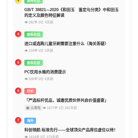
3
金标社区
GB/T 38821—2020《和田玉 鉴定与分类》中和田玉
的定义及颜色特征解读
👁 282
💬 0
⏰ 4天前
4
金标社区
进口或选购儿童牙刷需要注意什么（海关答疑）
👁 159
💬 0
⏰ 5天前
5
金标社区
PC饮用水桶的消费提示
👁 506
💬 0
⏰ 6天前
6
好价
「严选标杆优品，诚邀优质伙伴共启价值盛宴」
🏪 认准啦
👁 1677
💬 1
⏰ 281天前
7
海外
科创领航·标准先行——全球顶尖产品席位虚位以待！
👁 1414
💬 0
⏰ 273天前