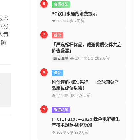
6
金标社区
PC饮用水桶的消费提示
技术
👁 507
💬 0
⏰ 7天前
（张
人黄
7
好价
 防
「严选标杆优品，诚邀优质伙伴共启
价值盛宴」
👁 1677
💬 1
⏰ 282天前
🏪 认准啦
8
海外
科创领航·标准先行——全球顶尖产
留
品席位虚位以待！
👁 1414
💬 0
⏰ 274天前
9
标准品牌
T_CIET 1193—2025 绿色电解铝生
产技术规范-团体标准
👁 809
💬 0
⏰ 386天前