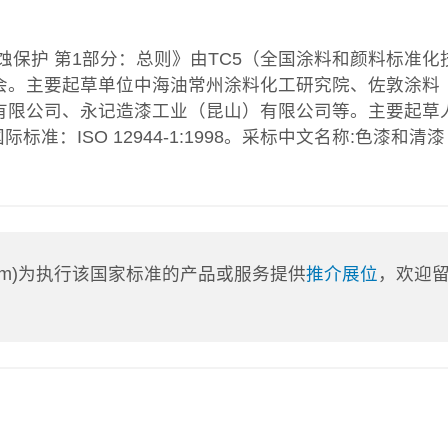
蚀保护 第1部分：总则》由TC5（全国涂料和颜料标准化
会。主要起草单位中海油常州涂料化工研究院、佐敦涂料
有限公司、永记造漆工业（昆山）有限公司等。主要起草
标准：ISO 12944-1:1998。采标中文名称:色漆和清漆
a.com)为执行该国家标准的产品或服务提供
推介展位
，欢迎