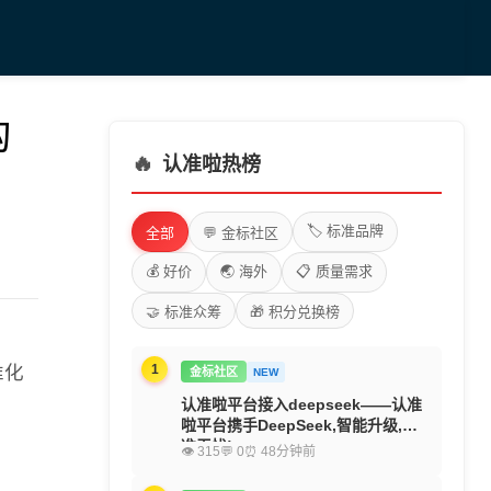
构
🔥
认准啦热榜
🏷️ 标准品牌
全部
💬 金标社区
💰 好价
🌏 海外
📋 质量需求
🤝 标准众筹
🎁 积分兑换榜
准化
1
金标社区
NEW
认准啦平台接入deepseek——认准
啦平台携手DeepSeek,智能升级,精
准无忧!
👁 315
💬 0
⏰ 48分钟前