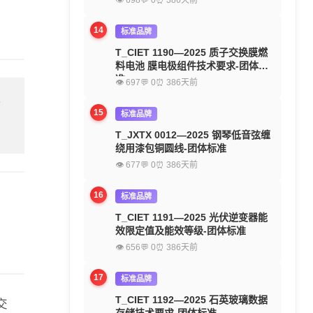
👁 698
💬 0
⏰ 386天前
14
标准品牌
T_CIET 1190—2025 质子交换膜燃
料电池 膜电极组件技术要求-团体标
准
👁 697
💬 0
⏰ 386天前
留
15
标准品牌
T_JXTX 0012—2025 钢琴低音弦缠
绕用漆包铜圆线-团体标准
👁 677
💬 0
⏰ 386天前
16
标准品牌
T_CIET 1191—2025 光伏逆变器能
效限定值及能效等级-团体标准
👁 656
💬 0
⏰ 386天前
17
标准品牌
T_CIET 1192—2025 石英玻璃数据
交