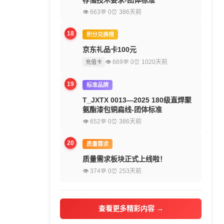
存储技术要求-团体标准
👁 663
💬 0
⏰ 386天前
18
积分兑换榜
京东礼品卡100元
👁 669
💬 0
⏰ 1020天前
充值卡
19
标准品牌
T_JXTX 0013—2025 180级直焊聚
氨酯漆包铜扁线-团体标准
👁 652
💬 0
⏰ 386天前
20
质量需求
质量需求板块正式上线啦！
👁 374
💬 0
⏰ 253天前
查看更多精彩内容 →