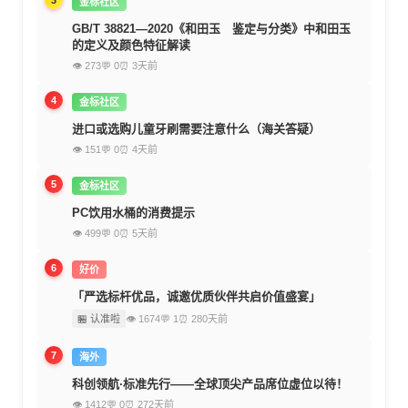
3
金标社区
GB/T 38821—2020《和田玉 鉴定与分类》中和田玉
的定义及颜色特征解读
👁 273
💬 0
⏰ 3天前
4
金标社区
进口或选购儿童牙刷需要注意什么（海关答疑）
👁 151
💬 0
⏰ 4天前
5
金标社区
PC饮用水桶的消费提示
👁 499
💬 0
⏰ 5天前
6
好价
「严选标杆优品，诚邀优质伙伴共启价值盛宴」
🏪 认准啦
👁 1674
💬 1
⏰ 280天前
7
海外
科创领航·标准先行——全球顶尖产品席位虚位以待！
👁 1412
💬 0
⏰ 272天前