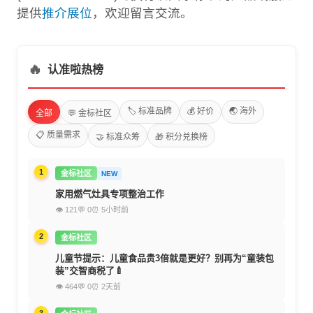
提供
推介展位
，欢迎留言交流。
🔥
认准啦热榜
🏷️ 标准品牌
💰 好价
🌏 海外
全部
💬 金标社区
📋 质量需求
🤝 标准众筹
🎁 积分兑换榜
1
金标社区
NEW
家用燃气灶具专项整治工作
👁 121
💬 0
⏰ 5小时前
2
金标社区
儿童节提示：儿童食品贵3倍就是更好？别再为“童装包
装”交智商税了🍼
👁 464
💬 0
⏰ 2天前