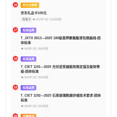
16
积分兑换榜
京东礼品卡100元
充值卡
👁 667
💬 0
⏰ 1018天前
17
标准品牌
T_JXTX 0013—2025 180级直焊聚氨酯漆包铜扁线-团
体标准
👁 645
💬 0
⏰ 384天前
18
标准品牌
T_CIET 1191—2025 光伏逆变器能效限定值及能效等
级-团体标准
👁 652
💬 0
⏰ 384天前
19
标准品牌
T_CIET 1192—2025 石英玻璃数据存储技术要求-团体
标准
👁 656
💬 0
⏰ 384天前
20
质量需求