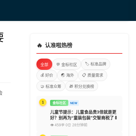
要
🔥
认准啦热榜
🏷️ 标准品牌
全部
💬 金标社区
💰 好价
🌏 海外
📋 质量需求
🤝 标准众筹
🎁 积分兑换榜
会
1
金标社区
NEW
儿童节提示：儿童食品贵3倍就是更
好？别再为“童装包装”交智商税了🍼
👁 459
💬 0
⏰ 28分钟前