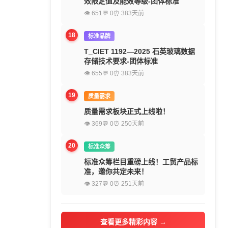
效限定值及能效等级-团体标准
👁 651
💬 0
⏰ 383天前
18
标准品牌
T_CIET 1192—2025 石英玻璃数据
存储技术要求-团体标准
👁 655
💬 0
⏰ 383天前
19
质量需求
质量需求板块正式上线啦！
👁 369
💬 0
⏰ 250天前
20
标准众筹
标准众筹栏目重磅上线！工贸产品标
准，邀你共定未来！
👁 327
💬 0
⏰ 251天前
查看更多精彩内容 →