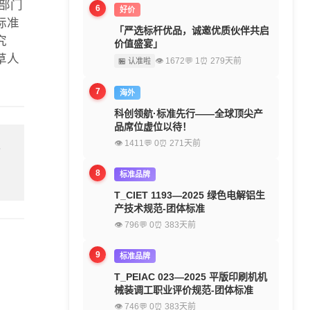
部门
6
好价
标准
「严选标杆优品，诚邀优质伙伴共启
究
价值盛宴」
草人
👁 1672
💬 1
⏰ 279天前
🏪 认准啦
7
海外
科创领航·标准先行——全球顶尖产
品席位虚位以待！
👁 1411
💬 0
⏰ 271天前
留
8
标准品牌
T_CIET 1193—2025 绿色电解铝生
产技术规范-团体标准
👁 796
💬 0
⏰ 383天前
9
标准品牌
T_PEIAC 023—2025 平版印刷机机
械装调工职业评价规范-团体标准
👁 746
💬 0
⏰ 383天前