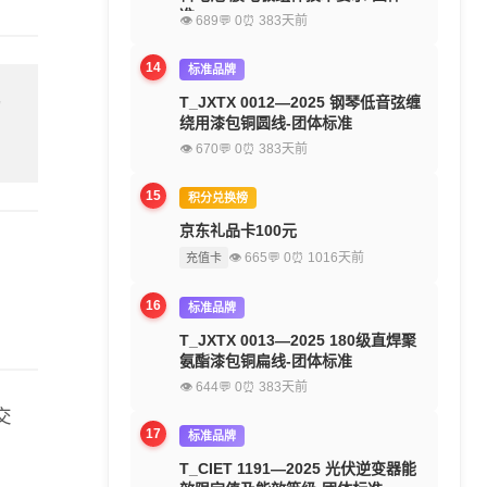
准
👁 689
💬 0
⏰ 383天前
14
标准品牌
T_JXTX 0012—2025 钢琴低音弦缠
留
绕用漆包铜圆线-团体标准
👁 670
💬 0
⏰ 383天前
15
积分兑换榜
京东礼品卡100元
👁 665
💬 0
⏰ 1016天前
充值卡
16
标准品牌
T_JXTX 0013—2025 180级直焊聚
氨酯漆包铜扁线-团体标准
👁 644
💬 0
⏰ 383天前
交
17
标准品牌
T_CIET 1191—2025 光伏逆变器能