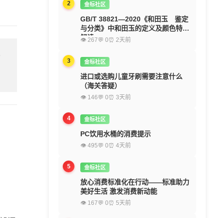
2
金标社区
GB/T 38821—2020《和田玉 鉴定
与分类》中和田玉的定义及颜色特征
解读
👁 267
💬 0
⏰ 2天前
留
3
金标社区
进口或选购儿童牙刷需要注意什么
（海关答疑）
👁 146
💬 0
⏰ 3天前
4
金标社区
PC饮用水桶的消费提示
👁 495
💬 0
⏰ 4天前
5
金标社区
放心消费标准化在行动——标准助力
美好生活 激发消费新动能
👁 167
💬 0
⏰ 5天前