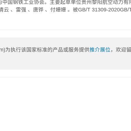
为中国钢铁工业协会。主要起草单位贵州黎阳航空动力有
强 、唐铧 、付姗姗 。被GB/T 31309-2020GB/
a.com)为执行该国家标准的产品或服务提供
推介展位
，欢迎