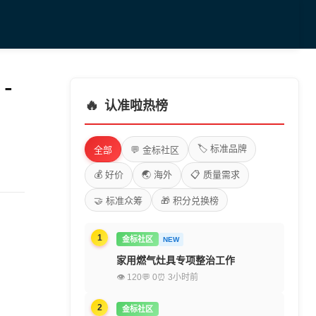
-
🔥
认准啦热榜
🏷️ 标准品牌
全部
💬 金标社区
💰 好价
🌏 海外
📋 质量需求
🤝 标准众筹
🎁 积分兑换榜
1
金标社区
NEW
家用燃气灶具专项整治工作
👁 120
💬 0
⏰ 3小时前
2
金标社区