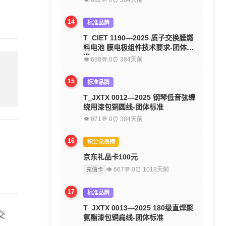
👁 692
💬 0
⏰ 384天前
14
标准品牌
T_CIET 1190—2025 质子交换膜燃
料电池 膜电极组件技术要求-团体标
准
👁 690
💬 0
⏰ 384天前
留
15
标准品牌
T_JXTX 0012—2025 钢琴低音弦缠
绕用漆包铜圆线-团体标准
👁 671
💬 0
⏰ 384天前
16
积分兑换榜
京东礼品卡100元
👁 667
💬 0
⏰ 1018天前
充值卡
17
标准品牌
T_JXTX 0013—2025 180级直焊聚
交
氨酯漆包铜扁线-团体标准