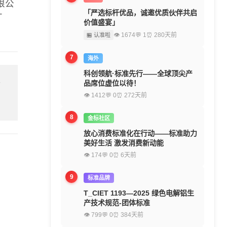
限公
「严选标杆优品，诚邀优质伙伴共启
T
价值盛宴」
👁 1674
💬 1
⏰ 280天前
🏪 认准啦
7
海外
科创领航·标准先行——全球顶尖产
品席位虚位以待！
留
👁 1412
💬 0
⏰ 272天前
8
金标社区
放心消费标准化在行动——标准助力
美好生活 激发消费新动能
👁 174
💬 0
⏰ 6天前
9
标准品牌
T_CIET 1193—2025 绿色电解铝生
产技术规范-团体标准
👁 799
💬 0
⏰ 384天前