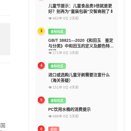
儿童节提示：儿童食品贵3倍就是更
好？别再为“童装包装”交智商税了🍼
👁 463
💬 0
⏰ 2天前
3
金标社区
留
GB/T 38821—2020《和田玉 鉴定
与分类》中和田玉的定义及颜色特征
解读
👁 271
💬 0
⏰ 3天前
4
金标社区
进口或选购儿童牙刷需要注意什么
（海关答疑）
👁 151
💬 0
⏰ 4天前
5
金标社区
PC饮用水桶的消费提示
👁 499
💬 0
⏰ 5天前
全国
6
好价