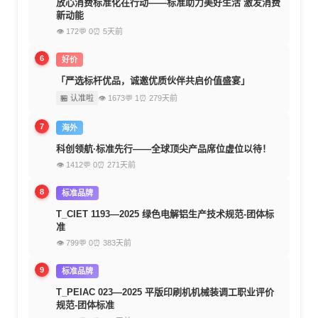
放心消费标准化在行动——标准助力美好生活 激发消费
新动能
👁 172
💬 0
⏰ 5天前
6
好价
「严选标杆优品，诚邀优质伙伴共启价值盛宴」
🏪 认准啦
👁 1673
💬 1
⏰ 279天前
7
海外
科创领航·标准先行——全球顶尖产品席位虚位以待！
👁 1412
💬 0
⏰ 271天前
8
标准品牌
T_CIET 1193—2025 绿色电解铝生产技术规范-团体标
准
👁 799
💬 0
⏰ 383天前
9
标准品牌
T_PEIAC 023—2025 平版印刷机机械装调工职业评价
规范-团体标准