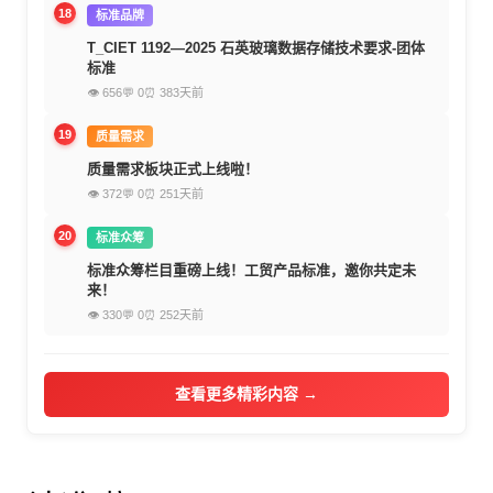
18
标准品牌
T_CIET 1192—2025 石英玻璃数据存储技术要求-团体
标准
👁 656
💬 0
⏰ 383天前
19
质量需求
质量需求板块正式上线啦！
👁 372
💬 0
⏰ 251天前
20
标准众筹
标准众筹栏目重磅上线！工贸产品标准，邀你共定未
来！
👁 330
💬 0
⏰ 252天前
查看更多精彩内容 →