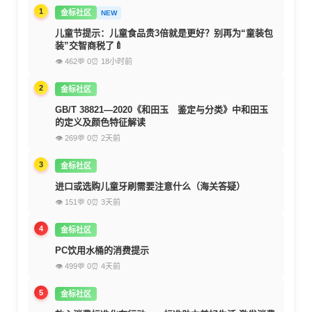
1
金标社区
NEW
儿童节提示：儿童食品贵3倍就是更好？别再为“童装包
装”交智商税了🍼
👁 462
💬 0
⏰ 18小时前
2
金标社区
GB/T 38821—2020《和田玉 鉴定与分类》中和田玉
的定义及颜色特征解读
👁 269
💬 0
⏰ 2天前
3
金标社区
进口或选购儿童牙刷需要注意什么（海关答疑）
👁 151
💬 0
⏰ 3天前
4
金标社区
PC饮用水桶的消费提示
👁 499
💬 0
⏰ 4天前
5
金标社区