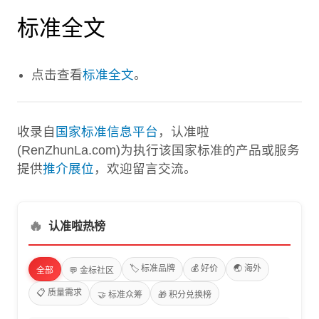
标准全文
点击查看
标准全文
。
收录自
国家标准信息平台
，认准啦
(RenZhunLa.com)为执行该国家标准的产品或服务
提供
推介展位
，欢迎留言交流。
🔥
认准啦热榜
🏷️ 标准品牌
💰 好价
🌏 海外
全部
💬 金标社区
📋 质量需求
🤝 标准众筹
🎁 积分兑换榜