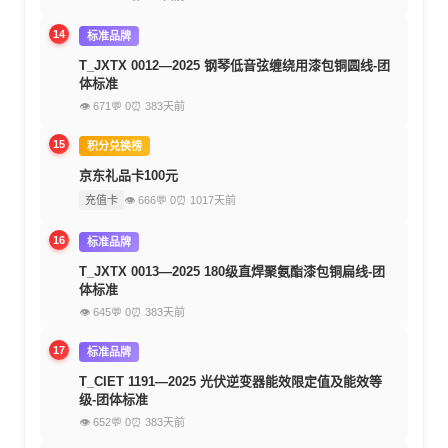
14
标准品牌
T_JXTX 0012—2025 钢琴低音弦缠绕用漆包铜圆线-团
体标准
👁 671
💬 0
⏰ 383天前
15
积分兑换榜
京东礼品卡100元
充值卡
👁 666
💬 0
⏰ 1017天前
16
标准品牌
T_JXTX 0013—2025 180级直焊聚氨酯漆包铜扁线-团
体标准
👁 645
💬 0
⏰ 383天前
17
标准品牌
T_CIET 1191—2025 光伏逆变器能效限定值及能效等
级-团体标准
👁 652
💬 0
⏰ 383天前