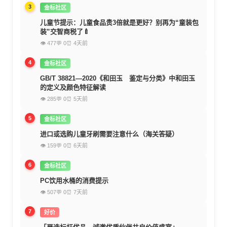
3
金标社区
儿童节提示：儿童食品贵3倍就是更好？别再为“童装包
装”交智商税了🍼
👁 477
💬 0
⏰ 4天前
4
金标社区
GB/T 38821—2020《和田玉 鉴定与分类》中和田玉
的定义及颜色特征解读
👁 285
💬 0
⏰ 5天前
5
金标社区
进口或选购儿童牙刷需要注意什么（海关答疑）
👁 159
💬 0
⏰ 6天前
6
金标社区
PC饮用水桶的消费提示
👁 507
💬 0
⏰ 7天前
7
好价