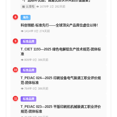
「严选标杆优品，诚邀优质伙伴共启价值盛宴」
🏪 认准啦
👁 1678
💬 1
⏰ 282天前
8
海外
科创领航·标准先行——全球顶尖产品席位虚位以待！
👁 1414
💬 0
⏰ 274天前
9
标准品牌
T_CIET 1193—2025 绿色电解铝生产技术规范-团体标
准
👁 809
💬 0
⏰ 386天前
10
标准品牌
T_PEIAC 024—2025 印刷设备电气装调工职业评价规
范-团体标准
👁 764
💬 0
⏰ 386天前
11
标准品牌
T_PEIAC 023—2025 平版印刷机机械装调工职业评价
规范-团体标准