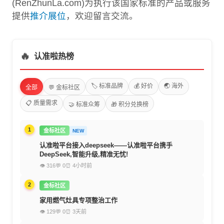
(RenZhunLa.com)为执行该国家标准的产品或服务
提供
推介展位
，欢迎留言交流。
🔥
认准啦热榜
🏷️ 标准品牌
💰 好价
🌏 海外
全部
💬 金标社区
📋 质量需求
🤝 标准众筹
🎁 积分兑换榜
1
金标社区
NEW
认准啦平台接入deepseek——认准啦平台携手
DeepSeek,智能升级,精准无忧!
👁 316
💬 0
⏰ 4小时前
2
金标社区
家用燃气灶具专项整治工作
👁 129
💬 0
⏰ 3天前