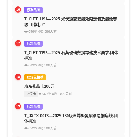
16
标准品牌
T_CIET 1191—2025 光伏逆变器能效限定值及能效等
级-团体标准
👁 656
💬 0
⏰ 386天前
17
标准品牌
T_CIET 1192—2025 石英玻璃数据存储技术要求-团体
标准
👁 663
💬 0
⏰ 386天前
18
积分兑换榜
京东礼品卡100元
充值卡
👁 669
💬 0
⏰ 1020天前
19
标准品牌
T_JXTX 0013—2025 180级直焊聚氨酯漆包铜扁线-团
体标准
👁 652
💬 0
⏰ 386天前