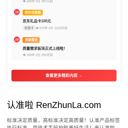
👁 689
💬 0
⏰ 387天前
19
积分兑换榜
京东礼品卡100元
充值卡
👁 670
💬 0
⏰ 1020天前
20
质量需求
质量需求板块正式上线啦！
👁 398
💬 0
⏰ 254天前
查看更多精彩内容 →
认准啦 RenZhunLa.com
标准决定质量，高标准决定高质量！认准产品标签
执行标准，用技术手段护航美好生活！来认准啦