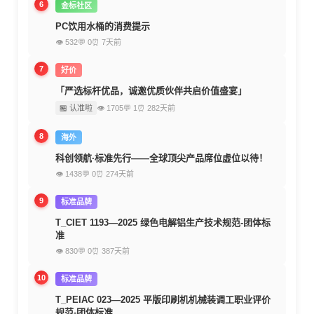
6
金标社区
PC饮用水桶的消费提示
👁 532
💬 0
⏰ 7天前
7
好价
「严选标杆优品，诚邀优质伙伴共启价值盛宴」
🏪 认准啦
👁 1705
💬 1
⏰ 282天前
8
海外
科创领航·标准先行——全球顶尖产品席位虚位以待！
👁 1438
💬 0
⏰ 274天前
9
标准品牌
T_CIET 1193—2025 绿色电解铝生产技术规范-团体标
准
👁 830
💬 0
⏰ 387天前
10
标准品牌
T_PEIAC 023—2025 平版印刷机机械装调工职业评价
规范-团体标准