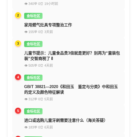
👁 340
💬 0
⏰ 19小时前
2
金标社区
家用燃气灶具专项整治工作
👁 155
💬 0
⏰ 3天前
3
金标社区
儿童节提示：儿童食品贵3倍就是更好？别再为“童装包
装”交智商税了🍼
👁 505
💬 0
⏰ 4天前
4
金标社区
GB/T 38821—2020《和田玉 鉴定与分类》中和田玉
的定义及颜色特征解读
👁 312
💬 0
⏰ 5天前
5
金标社区
进口或选购儿童牙刷需要注意什么（海关答疑）
👁 183
💬 0
⏰ 6天前