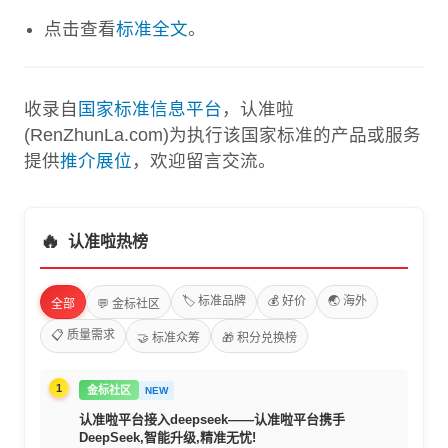
点击查看
标准全文
。
收录自
国家标准信息平台
，认准啦
(RenZhunLa.com)为执行该国家标准的产品或服务
提供
推介展位
，欢迎留言交流。
🔥
认准啦热榜
🏷️ 标准品牌
💰 好价
🌏 海外
全部
💬 金标社区
📋 质量需求
🤝 标准众筹
🎁 积分兑换榜
1
金标社区
NEW
认准啦平台接入deepseek——认准啦平台携手
DeepSeek,智能升级,精准无忧!