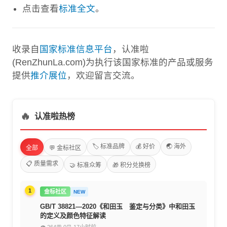
点击查看
标准全文
。
收录自
国家标准信息平台
，认准啦
(RenZhunLa.com)为执行该国家标准的产品或服务
提供
推介展位
，欢迎留言交流。
🔥
认准啦热榜
🏷️ 标准品牌
💰 好价
🌏 海外
全部
💬 金标社区
📋 质量需求
🤝 标准众筹
🎁 积分兑换榜
1
金标社区
NEW
GB/T 38821—2020《和田玉 鉴定与分类》中和田玉
的定义及颜色特征解读