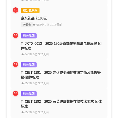
👁 669
💬 0
⏰ 382天前
15
积分兑换榜
京东礼品卡100元
充值卡
👁 665
💬 0
⏰ 1016天前
16
标准品牌
T_JXTX 0013—2025 180级直焊聚氨酯漆包铜扁线-团
体标准
👁 643
💬 0
⏰ 382天前
17
标准品牌
T_CIET 1191—2025 光伏逆变器能效限定值及能效等
级-团体标准
👁 650
💬 0
⏰ 382天前
18
标准品牌
T_CIET 1192—2025 石英玻璃数据存储技术要求-团体
标准
👁 655
💬 0
⏰ 382天前