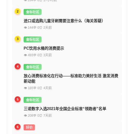
👁 264
💬 0
⏰ 17小时前
2
金标社区
进口或选购儿童牙刷需要注意什么（海关答疑）
👁 144
💬 0
⏰ 2天前
3
金标社区
PC饮用水桶的消费提示
👁 493
💬 0
⏰ 3天前
4
金标社区
放心消费标准化在行动——标准助力美好生活 激发消费
新动能
👁 165
💬 0
⏰ 4天前
5
金标社区
三诺数字入选2021年全国企业标准“领跑者”名单
👁 208
💬 0
⏰ 7天前
6
好价