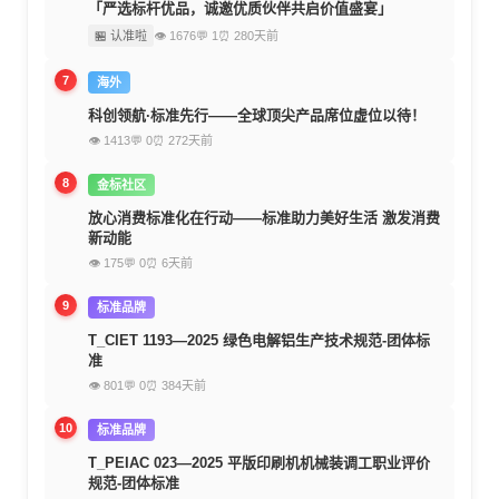
「严选标杆优品，诚邀优质伙伴共启价值盛宴」
🏪 认准啦
👁 1676
💬 1
⏰ 280天前
7
海外
科创领航·标准先行——全球顶尖产品席位虚位以待！
👁 1413
💬 0
⏰ 272天前
8
金标社区
放心消费标准化在行动——标准助力美好生活 激发消费
新动能
👁 175
💬 0
⏰ 6天前
9
标准品牌
T_CIET 1193—2025 绿色电解铝生产技术规范-团体标
准
👁 801
💬 0
⏰ 384天前
10
标准品牌
T_PEIAC 023—2025 平版印刷机机械装调工职业评价
规范-团体标准