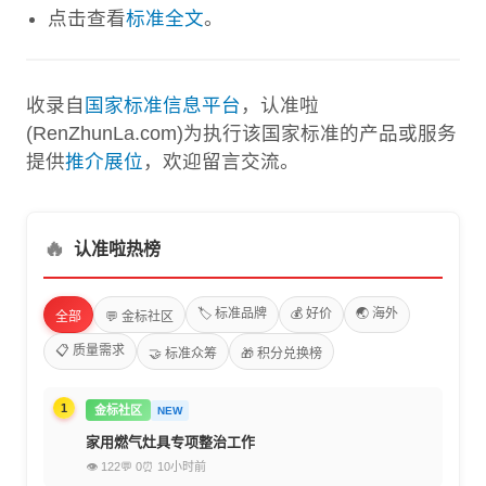
点击查看
标准全文
。
收录自
国家标准信息平台
，认准啦
(RenZhunLa.com)为执行该国家标准的产品或服务
提供
推介展位
，欢迎留言交流。
🔥
认准啦热榜
🏷️ 标准品牌
💰 好价
🌏 海外
全部
💬 金标社区
📋 质量需求
🤝 标准众筹
🎁 积分兑换榜
1
金标社区
NEW
家用燃气灶具专项整治工作
👁 122
💬 0
⏰ 10小时前