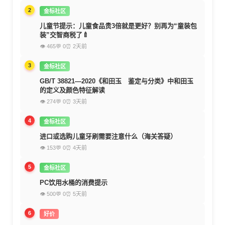
2
金标社区
儿童节提示：儿童食品贵3倍就是更好？别再为“童装包
装”交智商税了🍼
👁 465
💬 0
⏰ 2天前
3
金标社区
GB/T 38821—2020《和田玉 鉴定与分类》中和田玉
的定义及颜色特征解读
👁 274
💬 0
⏰ 3天前
4
金标社区
进口或选购儿童牙刷需要注意什么（海关答疑）
👁 153
💬 0
⏰ 4天前
5
金标社区
PC饮用水桶的消费提示
👁 500
💬 0
⏰ 5天前
6
好价