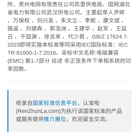
所、贵州电网有限责任公司凯里供电局、国网湖北
省电力有限公司武汉供电公司。主要起草人尹婷
、万保权 、刘兴发 、朱文立 、李妮 、康文斌 、
路遥 、刘健犇 、郭浩洲 、王建华 、赵军 、王延
召 、干喆渊 、徐吉来 、代少君 。GB/Z 17624.7-
2023即将实施本标准等同采用IEC国际标准：IEC
TR 61000-1-7:2016。采标中文名称:电磁兼容
(EMC) 第1-7部分 综述 非正弦条件下单相系统的功
率因数。
收录自
国家标准信息平台
，认准啦
(RenZhunLa.com)为执行该国家标准的产品
或服务提供
推介展位
，欢迎留言交流。