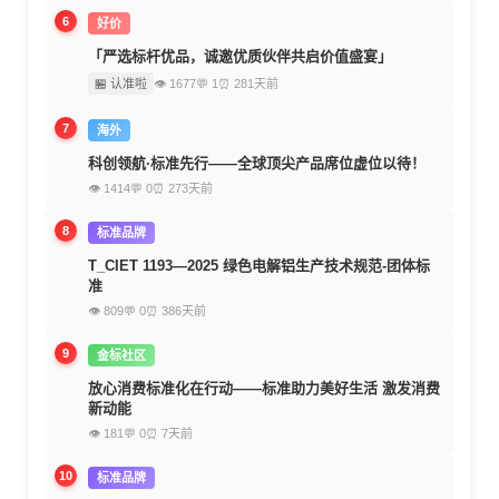
6
好价
「严选标杆优品，诚邀优质伙伴共启价值盛宴」
🏪 认准啦
👁 1677
💬 1
⏰ 281天前
7
海外
科创领航·标准先行——全球顶尖产品席位虚位以待！
👁 1414
💬 0
⏰ 273天前
8
标准品牌
T_CIET 1193—2025 绿色电解铝生产技术规范-团体标
准
👁 809
💬 0
⏰ 386天前
9
金标社区
放心消费标准化在行动——标准助力美好生活 激发消费
新动能
👁 181
💬 0
⏰ 7天前
10
标准品牌