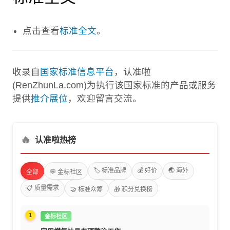
点击查看
标准全文
。
收录自
国家标准信息平台
，认准啦
(RenZhunLa.com)为执行该国家标准的产品或服务
提供
推介展位
，欢迎留言交流。
🔥
认准啦热榜
🏷️ 标准品牌
💰 好价
🌏 海外
全部
💬 金标社区
📋 质量需求
🤝 标准众筹
🎁 积分兑换榜
1
金标社区