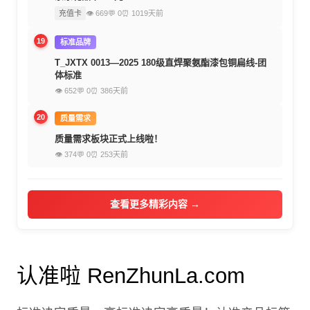
充值卡
👁 669
💬 0
⏰ 1019天前
19
标准品牌
T_JXTX 0013—2025 180级直焊聚氨酯漆包铜扁线-团
体标准
👁 652
💬 0
⏰ 386天前
20
质量需求
质量需求板块正式上线啦！
👁 374
💬 0
⏰ 253天前
查看更多精彩内容 →
认准啦 RenZhunLa.com