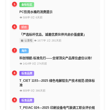
5
金标社区
PC饮用水桶的消费提示
👁 506
💬 0
⏰ 6天前
6
好价
「严选标杆优品，诚邀优质伙伴共启价值盛宴」
🏪 认准啦
👁 1677
💬 1
⏰ 281天前
7
海外
科创领航·标准先行——全球顶尖产品席位虚位以待！
👁 1414
💬 0
⏰ 274天前
8
标准品牌
T_CIET 1193—2025 绿色电解铝生产技术规范-团体标
准
👁 809
💬 0
⏰ 386天前
9
标准品牌
T_PEIAC 024—2025 印刷设备电气装调工职业评价规