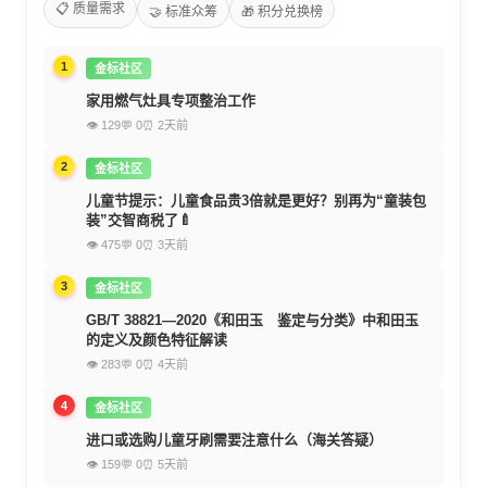
📋 质量需求
🤝 标准众筹
🎁 积分兑换榜
1
金标社区
家用燃气灶具专项整治工作
👁 129
💬 0
⏰ 2天前
2
金标社区
儿童节提示：儿童食品贵3倍就是更好？别再为“童装包
装”交智商税了🍼
👁 475
💬 0
⏰ 3天前
3
金标社区
GB/T 38821—2020《和田玉 鉴定与分类》中和田玉
的定义及颜色特征解读
👁 283
💬 0
⏰ 4天前
4
金标社区
进口或选购儿童牙刷需要注意什么（海关答疑）
👁 159
💬 0
⏰ 5天前