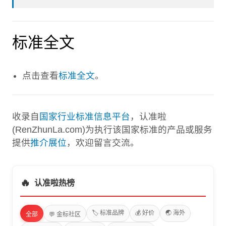
标准全文
点击查看
标准全文
。
收录自
国家行业标准信息平台
，认准啦
(RenZhunLa.com)为执行该国家标准的产品或服务
提供
推介展位
，欢迎留言交流。
🔥
认准啦热榜
🏷️ 标准品牌
💰 好价
🌏 海外
全部
💬 金标社区