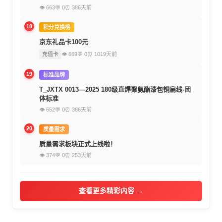
👁 663
💬 0
⏰ 386天前
18
积分兑换榜
京东礼品卡100元
充值卡
👁 669
💬 0
⏰ 1019天前
19
标准品牌
T_JXTX 0013—2025 180级直焊聚氨酯漆包铜扁线-团
体标准
👁 652
💬 0
⏰ 386天前
20
质量需求
质量需求板块正式上线啦！
👁 374
💬 0
⏰ 253天前
查看更多精彩内容 →