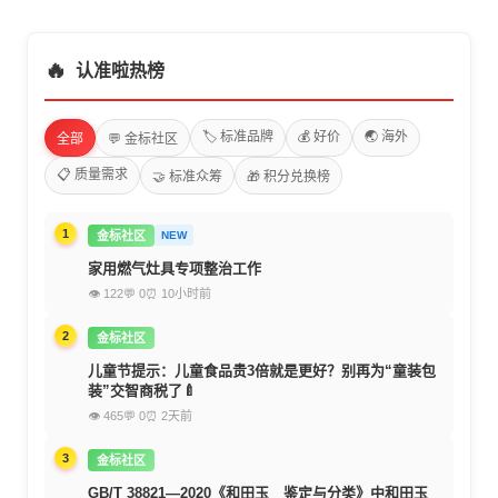
🔥
认准啦热榜
🏷️ 标准品牌
💰 好价
🌏 海外
全部
💬 金标社区
📋 质量需求
🤝 标准众筹
🎁 积分兑换榜
1
金标社区
NEW
家用燃气灶具专项整治工作
👁 122
💬 0
⏰ 10小时前
2
金标社区
儿童节提示：儿童食品贵3倍就是更好？别再为“童装包
装”交智商税了🍼
👁 465
💬 0
⏰ 2天前
3
金标社区
GB/T 38821—2020《和田玉 鉴定与分类》中和田玉