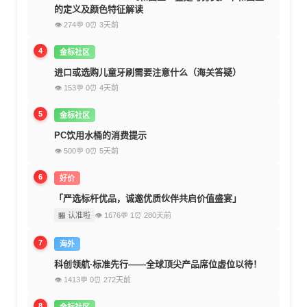
的定义及颜色特征解读
👁 274
💬 0
⏰ 3天前
4
金标社区
进口或选购儿童牙刷需要注意什么（海关答疑）
👁 153
💬 0
⏰ 4天前
5
金标社区
PC饮用水桶的消费提示
👁 500
💬 0
⏰ 5天前
6
好价
「严选标杆优品，诚邀优质伙伴共启价值盛宴」
🏪 认准啦
👁 1676
💬 1
⏰ 280天前
7
海外
科创领航·标准先行——全球顶尖产品席位虚位以待！
👁 1413
💬 0
⏰ 272天前
8
金标社区