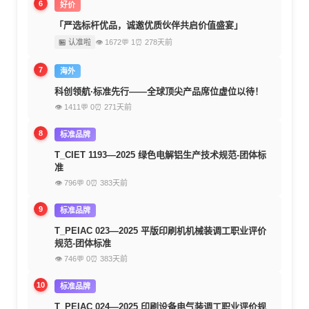
6
好价
「严选标杆优品，诚邀优质伙伴共启价值盛宴」
🏪 认准啦
👁 1672
💬 1
⏰ 278天前
7
海外
科创领航·标准先行——全球顶尖产品席位虚位以待！
👁 1411
💬 0
⏰ 271天前
8
标准品牌
T_CIET 1193—2025 绿色电解铝生产技术规范-团体标
准
👁 796
💬 0
⏰ 383天前
9
标准品牌
T_PEIAC 023—2025 平版印刷机机械装调工职业评价
规范-团体标准
👁 746
💬 0
⏰ 383天前
10
标准品牌
T_PEIAC 024—2025 印刷设备电气装调工职业评价规