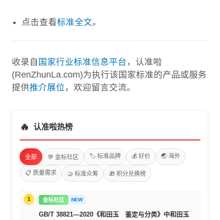
点击查看
标准全文
。
收录自
国家行业标准信息平台
，认准啦
(RenZhunLa.com)为执行该国家标准的产品或服务
提供
推介展位
，欢迎留言交流。
🔥
认准啦热榜
🏷️ 标准品牌
💰 好价
🌏 海外
全部
💬 金标社区
📋 质量需求
🤝 标准众筹
🎁 积分兑换榜
1
金标社区
NEW
GB/T 38821—2020《和田玉 鉴定与分类》中和田玉