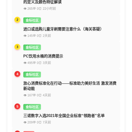
的定义及颜色特征解读
👁 265
💬 0
⏰ 22小时前
2
金标社区
进口或选购儿童牙刷需要注意什么（海关答疑）
👁 145
💬 0
⏰ 2天前
3
金标社区
PC饮用水桶的消费提示
👁 495
💬 0
⏰ 3天前
4
金标社区
放心消费标准化在行动——标准助力美好生活 激发消费
新动能
👁 167
💬 0
⏰ 4天前
5
金标社区
三诺数字入选2021年全国企业标准“领跑者”名单
👁 209
💬 0
⏰ 7天前