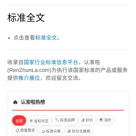
标准全文
点击查看
标准全文
。
收录自
国家行业标准信息平台
，认准啦
(RenZhunLa.com)为执行该国家标准的产品或服务
提供
推介展位
，欢迎留言交流。
🔥
认准啦热榜
🏷️ 标准品牌
💰 好价
🌏 海外
全部
💬 金标社区
📋 质量需求
🤝 标准众筹
🎁 积分兑换榜