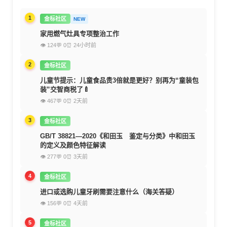
1
金标社区
NEW
家用燃气灶具专项整治工作
👁 124
💬 0
⏰ 24小时前
2
金标社区
儿童节提示：儿童食品贵3倍就是更好？别再为“童装包
装”交智商税了🍼
👁 467
💬 0
⏰ 2天前
3
金标社区
GB/T 38821—2020《和田玉 鉴定与分类》中和田玉
的定义及颜色特征解读
👁 277
💬 0
⏰ 3天前
4
金标社区
进口或选购儿童牙刷需要注意什么（海关答疑）
👁 156
💬 0
⏰ 4天前
5
金标社区