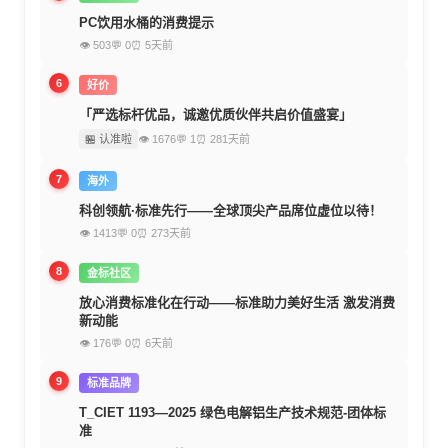
PC饮用水桶的消费提示
👁 503
💬 0
⏰ 5天前
6
好价
「严选标杆优品，诚邀优质伙伴共启价值盛宴」
🏪 认准啦
👁 1676
💬 1
⏰ 281天前
7
海外
科创领航·标准先行——全球顶尖产品席位虚位以待！
👁 1413
💬 0
⏰ 273天前
8
金标社区
放心消费标准化在行动——标准助力美好生活 激发消费
新动能
👁 176
💬 0
⏰ 6天前
9
标准品牌
T_CIET 1193—2025 绿色电解铝生产技术规范-团体标
准