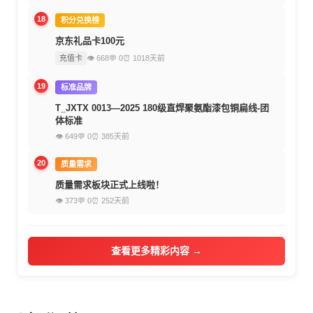
18
积分兑换榜
京东礼品卡100元
充值卡
👁 668
💬 0
⏰ 1018天前
19
标准品牌
T_JXTX 0013—2025 180级直焊聚氨酯漆包铜扁线-团
体标准
👁 649
💬 0
⏰ 385天前
20
质量需求
质量需求板块正式上线啦！
👁 373
💬 0
⏰ 252天前
查看更多精彩内容 →