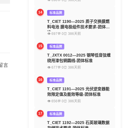
👁 698
💬 0
⏰ 386天前
14
标准品牌
T_CIET 1190—2025 质子交换膜燃
料电池 膜电极组件技术要求-团体标
准
👁 697
💬 0
⏰ 386天前
15
标准品牌
T_JXTX 0012—2025 钢琴低音弦缠
绕用漆包铜圆线-团体标准
留言
👁 677
💬 0
⏰ 386天前
16
标准品牌
T_CIET 1191—2025 光伏逆变器能
效限定值及能效等级-团体标准
👁 656
💬 0
⏰ 386天前
17
标准品牌
T_CIET 1192—2025 石英玻璃数据