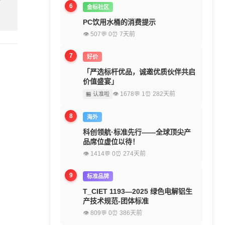
6
金标社区
PC饮用水桶的消费提示
👁 507
💬 0
⏰ 7天前
7
好价
「严选标杆优品，诚邀优质伙伴共启
价值盛宴」
👁 1678
💬 1
⏰ 282天前
🏪 认准啦
8
海外
科创领航·标准先行——全球顶尖产
品席位虚位以待！
👁 1414
💬 0
⏰ 274天前
9
标准品牌
T_CIET 1193—2025 绿色电解铝生
产技术规范-团体标准
👁 809
💬 0
⏰ 386天前