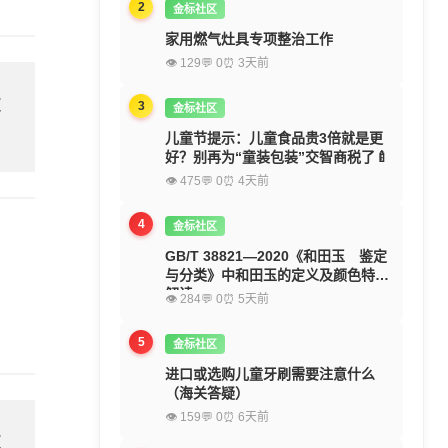
2
金标社区
家用燃气灶具专项整治工作
👁 129
💬 0
⏰ 3天前
欢
3
金标社区
儿童节提示：儿童食品贵3倍就是更
好？别再为“童装包装”交智商税了🍼
👁 475
💬 0
⏰ 4天前
4
金标社区
GB/T 38821—2020《和田玉 鉴定
与分类》中和田玉的定义及颜色特征
解读
👁 284
💬 0
⏰ 5天前
5
金标社区
进口或选购儿童牙刷需要注意什么
（海关答疑）
👁 159
💬 0
⏰ 6天前
欢