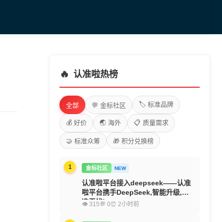
🔥
认准啦热榜
🏷️ 标准品牌
全部
💬 金标社区
💰 好价
🌏 海外
📋 质量需求
🤝 标准众筹
🎁 积分兑换榜
1
金标社区
NEW
认准啦平台接入deepseek——认准
啦平台携手DeepSeek,智能升级,精
准无忧!
👁 315
💬 0
⏰ 2小时前