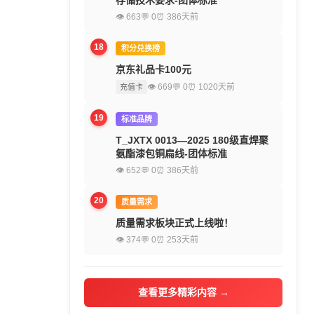
存储技术要求-团体标准
👁 663
💬 0
⏰ 386天前
18
积分兑换榜
京东礼品卡100元
👁 669
💬 0
⏰ 1020天前
充值卡
19
标准品牌
T_JXTX 0013—2025 180级直焊聚
氨酯漆包铜扁线-团体标准
👁 652
💬 0
⏰ 386天前
20
质量需求
质量需求板块正式上线啦！
👁 374
💬 0
⏰ 253天前
查看更多精彩内容 →