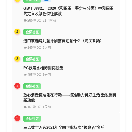
GB/T 38821—2020《和田玉 鉴定与分类》中和田玉
的定义及颜色特征解读
👁 265
💬 0
⏰ 21小时前
2
金标社区
进口或选购儿童牙刷需要注意什么（海关答疑）
👁 145
💬 0
⏰ 2天前
3
金标社区
PC饮用水桶的消费提示
👁 495
💬 0
⏰ 3天前
4
金标社区
放心消费标准化在行动——标准助力美好生活 激发消费
新动能
👁 167
💬 0
⏰ 4天前
5
金标社区
三诺数字入选2021年全国企业标准“领跑者”名单