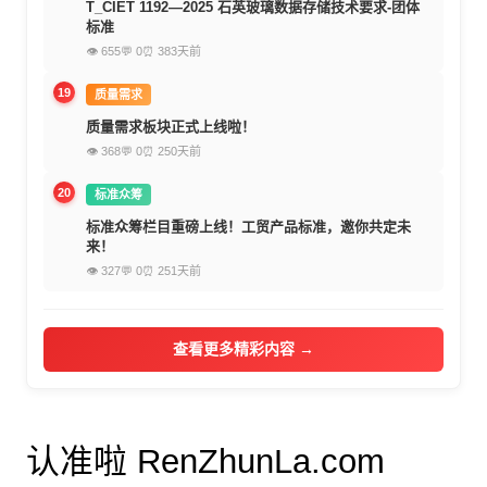
T_CIET 1192—2025 石英玻璃数据存储技术要求-团体
标准
👁 655
💬 0
⏰ 383天前
19
质量需求
质量需求板块正式上线啦！
👁 368
💬 0
⏰ 250天前
20
标准众筹
标准众筹栏目重磅上线！工贸产品标准，邀你共定未
来！
👁 327
💬 0
⏰ 251天前
查看更多精彩内容 →
认准啦 RenZhunLa.com