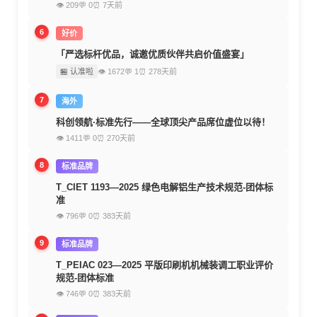
👁 209
💬 0
⏰ 7天前
6
好价
「严选标杆优品，诚邀优质伙伴共启价值盛宴」
🏪 认准啦
👁 1672
💬 1
⏰ 278天前
7
海外
科创领航·标准先行——全球顶尖产品席位虚位以待！
👁 1411
💬 0
⏰ 270天前
8
标准品牌
T_CIET 1193—2025 绿色电解铝生产技术规范-团体标
准
👁 796
💬 0
⏰ 383天前
9
标准品牌
T_PEIAC 023—2025 平版印刷机机械装调工职业评价
规范-团体标准
👁 746
💬 0
⏰ 383天前