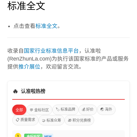
标准全文
点击查看
标准全文
。
收录自
国家行业标准信息平台
，认准啦
(RenZhunLa.com)为执行该国家标准的产品或服务
提供
推介展位
，欢迎留言交流。
🔥
认准啦热榜
🏷️ 标准品牌
💰 好价
🌏 海外
全部
💬 金标社区
📋 质量需求
🤝 标准众筹
🎁 积分兑换榜
1
金标社区
NEW