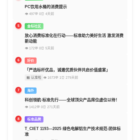
PC饮用水桶的消费提示
👁 497
💬 0
⏰ 4天前
5
金标社区
放心消费标准化在行动——标准助力美好生活 激发消费
新动能
👁 172
💬 0
⏰ 5天前
6
好价
「严选标杆优品，诚邀优质伙伴共启价值盛宴」
🏪 认准啦
👁 1673
💬 1
⏰ 279天前
7
海外
科创领航·标准先行——全球顶尖产品席位虚位以待！
👁 1412
💬 0
⏰ 271天前
8
标准品牌
T_CIET 1193—2025 绿色电解铝生产技术规范-团体标
准