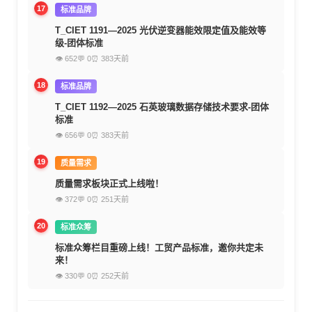
17
标准品牌
T_CIET 1191—2025 光伏逆变器能效限定值及能效等
级-团体标准
👁 652
💬 0
⏰ 383天前
18
标准品牌
T_CIET 1192—2025 石英玻璃数据存储技术要求-团体
标准
👁 656
💬 0
⏰ 383天前
19
质量需求
质量需求板块正式上线啦！
👁 372
💬 0
⏰ 251天前
20
标准众筹
标准众筹栏目重磅上线！工贸产品标准，邀你共定未
来！
👁 330
💬 0
⏰ 252天前