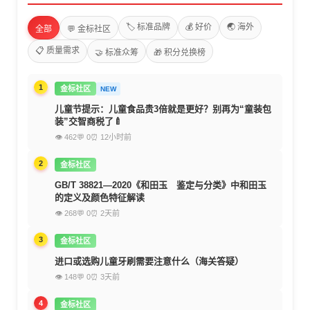
🏷️ 标准品牌
💰 好价
🌏 海外
全部
💬 金标社区
📋 质量需求
🤝 标准众筹
🎁 积分兑换榜
1
金标社区
NEW
儿童节提示：儿童食品贵3倍就是更好？别再为“童装包
装”交智商税了🍼
👁 462
💬 0
⏰ 12小时前
2
金标社区
GB/T 38821—2020《和田玉 鉴定与分类》中和田玉
的定义及颜色特征解读
👁 268
💬 0
⏰ 2天前
3
金标社区
进口或选购儿童牙刷需要注意什么（海关答疑）
👁 148
💬 0
⏰ 3天前
4
金标社区