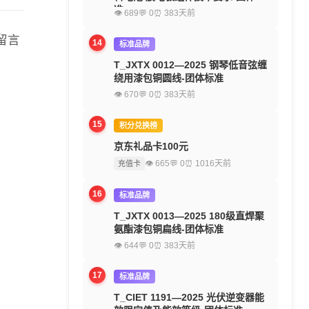
准
👁 689
💬 0
⏰ 383天前
留言
14
标准品牌
T_JXTX 0012—2025 钢琴低音弦缠
绕用漆包铜圆线-团体标准
👁 670
💬 0
⏰ 383天前
15
积分兑换榜
京东礼品卡100元
👁 665
💬 0
⏰ 1016天前
充值卡
16
标准品牌
T_JXTX 0013—2025 180级直焊聚
氨酯漆包铜扁线-团体标准
👁 644
💬 0
⏰ 383天前
17
标准品牌
T_CIET 1191—2025 光伏逆变器能