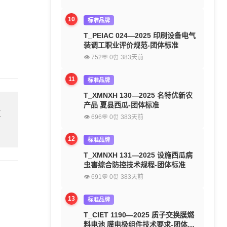
10
标准品牌
T_PEIAC 024—2025 印刷设备电气
装调工职业评价规范-团体标准
👁 752
💬 0
⏰ 383天前
11
标准品牌
T_XMNXH 130—2025 名特优新农
产品 夏县西瓜-团体标准
欢
👁 696
💬 0
⏰ 383天前
12
标准品牌
T_XMNXH 131—2025 设施西瓜病
虫害综合防控技术规程-团体标准
👁 691
💬 0
⏰ 383天前
13
标准品牌
T_CIET 1190—2025 质子交换膜燃
料电池 膜电极组件技术要求-团体标