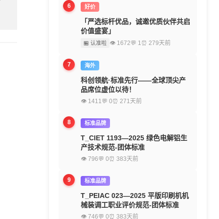
6
好价
「严选标杆优品，诚邀优质伙伴共启
价值盛宴」
👁 1672
💬 1
⏰ 279天前
🏪 认准啦
7
海外
科创领航·标准先行——全球顶尖产
品席位虚位以待！
👁 1411
💬 0
⏰ 271天前
8
标准品牌
T_CIET 1193—2025 绿色电解铝生
产技术规范-团体标准
👁 796
💬 0
⏰ 383天前
9
标准品牌
T_PEIAC 023—2025 平版印刷机机
械装调工职业评价规范-团体标准
👁 746
💬 0
⏰ 383天前