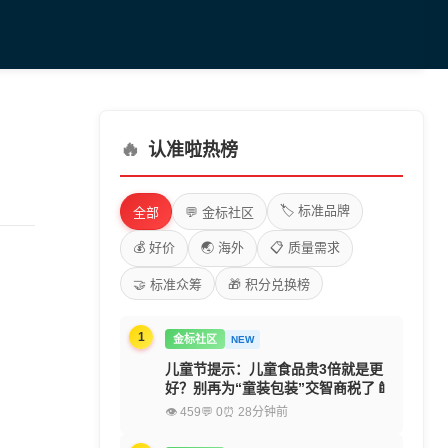
🔥
认准啦热榜
🏷️ 标准品牌
全部
💬 金标社区
💰 好价
🌏 海外
📋 质量需求
🤝 标准众筹
🎁 积分兑换榜
1
金标社区
NEW
儿童节提示：儿童食品贵3倍就是更
好？别再为“童装包装”交智商税了🍼
👁 459
💬 0
⏰ 28分钟前