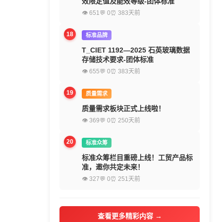
效限定值及能效等级-团体标准
👁 651
💬 0
⏰ 383天前
18
标准品牌
T_CIET 1192—2025 石英玻璃数据
存储技术要求-团体标准
👁 655
💬 0
⏰ 383天前
19
质量需求
质量需求板块正式上线啦！
👁 369
💬 0
⏰ 250天前
20
标准众筹
标准众筹栏目重磅上线！工贸产品标
准，邀你共定未来！
👁 327
💬 0
⏰ 251天前
查看更多精彩内容 →