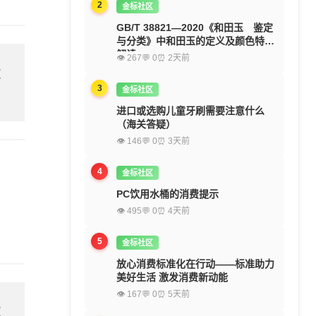
2
金标社区
GB/T 38821—2020《和田玉 鉴定
与分类》中和田玉的定义及颜色特征
解读
👁 267
💬 0
⏰ 2天前
欢
3
金标社区
进口或选购儿童牙刷需要注意什么
（海关答疑）
👁 146
💬 0
⏰ 3天前
4
金标社区
PC饮用水桶的消费提示
👁 495
💬 0
⏰ 4天前
5
金标社区
放心消费标准化在行动——标准助力
美好生活 激发消费新动能
👁 167
💬 0
⏰ 5天前
欢