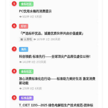
5
金标社区
PC饮用水桶的消费提示
👁 502
💬 0
⏰ 5天前
6
好价
「严选标杆优品，诚邀优质伙伴共启价值盛宴」
🏪 认准啦
👁 1676
💬 1
⏰ 280天前
7
海外
科创领航·标准先行——全球顶尖产品席位虚位以待！
👁 1413
💬 0
⏰ 272天前
8
金标社区
放心消费标准化在行动——标准助力美好生活 激发消费
新动能
👁 176
💬 0
⏰ 6天前
9
标准品牌
T_CIET 1193—2025 绿色电解铝生产技术规范-团体标