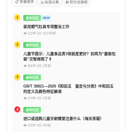
📋 质量需求
🤝 标准众筹
🎁 积分兑换榜
1
金标社区
NEW
家用燃气灶具专项整治工作
👁 122
💬 0
⏰ 15小时前
2
金标社区
儿童节提示：儿童食品贵3倍就是更好？别再为“童装包
装”交智商税了🍼
👁 466
💬 0
⏰ 2天前
3
金标社区
GB/T 38821—2020《和田玉 鉴定与分类》中和田玉
的定义及颜色特征解读
👁 274
💬 0
⏰ 3天前
4
金标社区
进口或选购儿童牙刷需要注意什么（海关答疑）
👁 153
💬 0
⏰ 4天前