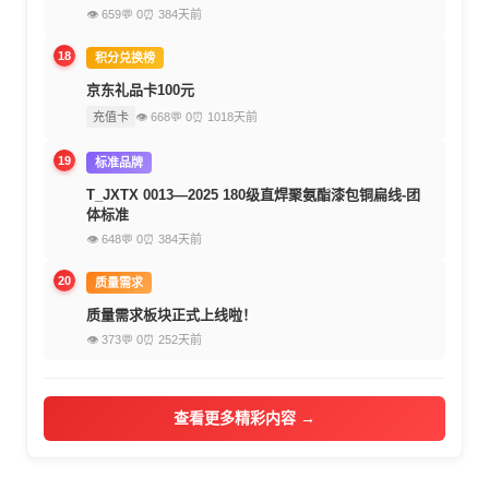
👁 659
💬 0
⏰ 384天前
18
积分兑换榜
京东礼品卡100元
充值卡
👁 668
💬 0
⏰ 1018天前
19
标准品牌
T_JXTX 0013—2025 180级直焊聚氨酯漆包铜扁线-团
体标准
👁 648
💬 0
⏰ 384天前
20
质量需求
质量需求板块正式上线啦！
👁 373
💬 0
⏰ 252天前
查看更多精彩内容 →