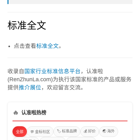
标准全文
点击查看
标准全文
。
收录自
国家行业标准信息平台
，认准啦
(RenZhunLa.com)为执行该国家标准的产品或服务
提供
推介展位
，欢迎留言交流。
🔥
认准啦热榜
🏷️ 标准品牌
💰 好价
🌏 海外
全部
💬 金标社区