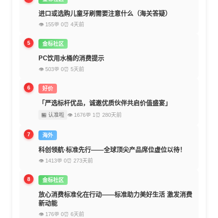
进口或选购儿童牙刷需要注意什么（海关答疑）
👁 155
💬 0
⏰ 4天前
5
金标社区
PC饮用水桶的消费提示
👁 503
💬 0
⏰ 5天前
6
好价
「严选标杆优品，诚邀优质伙伴共启价值盛宴」
🏪 认准啦
👁 1676
💬 1
⏰ 280天前
7
海外
科创领航·标准先行——全球顶尖产品席位虚位以待！
👁 1413
💬 0
⏰ 273天前
8
金标社区
放心消费标准化在行动——标准助力美好生活 激发消费
新动能
👁 176
💬 0
⏰ 6天前