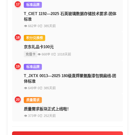
17
标准品牌
T_CIET 1192—2025 石英玻璃数据存储技术要求-团体
标准
👁 662
💬 0
⏰ 385天前
18
积分兑换榜
京东礼品卡100元
充值卡
👁 668
💬 0
⏰ 1018天前
19
标准品牌
T_JXTX 0013—2025 180级直焊聚氨酯漆包铜扁线-团
体标准
👁 649
💬 0
⏰ 385天前
20
质量需求
质量需求板块正式上线啦！
👁 373
💬 0
⏰ 252天前