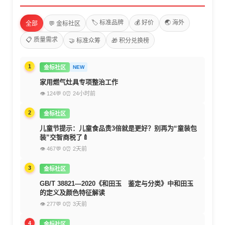
🏷️ 标准品牌
💰 好价
🌏 海外
全部
💬 金标社区
📋 质量需求
🤝 标准众筹
🎁 积分兑换榜
1
金标社区
NEW
家用燃气灶具专项整治工作
👁 124
💬 0
⏰ 24小时前
2
金标社区
儿童节提示：儿童食品贵3倍就是更好？别再为“童装包
装”交智商税了🍼
👁 467
💬 0
⏰ 2天前
3
金标社区
GB/T 38821—2020《和田玉 鉴定与分类》中和田玉
的定义及颜色特征解读
👁 277
💬 0
⏰ 3天前
4
金标社区