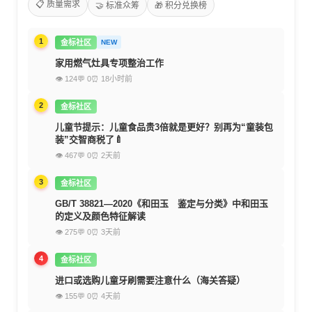
📋 质量需求
🤝 标准众筹
🎁 积分兑换榜
1
金标社区
NEW
家用燃气灶具专项整治工作
👁 124
💬 0
⏰ 18小时前
2
金标社区
儿童节提示：儿童食品贵3倍就是更好？别再为“童装包
装”交智商税了🍼
👁 467
💬 0
⏰ 2天前
3
金标社区
GB/T 38821—2020《和田玉 鉴定与分类》中和田玉
的定义及颜色特征解读
👁 275
💬 0
⏰ 3天前
4
金标社区
进口或选购儿童牙刷需要注意什么（海关答疑）
👁 155
💬 0
⏰ 4天前