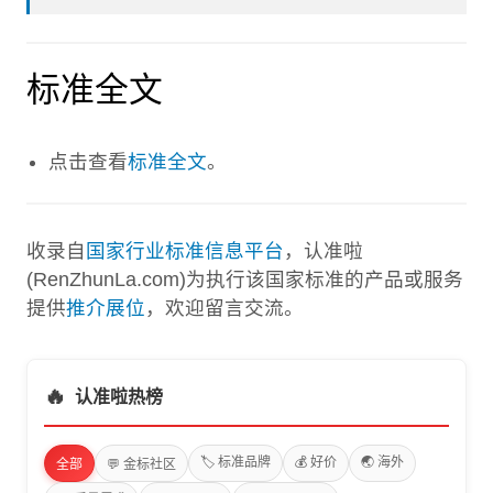
标准全文
点击查看
标准全文
。
收录自
国家行业标准信息平台
，认准啦
(RenZhunLa.com)为执行该国家标准的产品或服务
提供
推介展位
，欢迎留言交流。
🔥
认准啦热榜
🏷️ 标准品牌
💰 好价
🌏 海外
全部
💬 金标社区