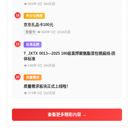
👁 659
💬 0
⏰ 384天前
18
积分兑换榜
京东礼品卡100元
充值卡
👁 668
💬 0
⏰ 1018天前
19
标准品牌
T_JXTX 0013—2025 180级直焊聚氨酯漆包铜扁线-团
体标准
👁 648
💬 0
⏰ 384天前
20
质量需求
质量需求板块正式上线啦！
👁 373
💬 0
⏰ 252天前
查看更多精彩内容 →