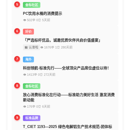
5
金标社区
PC饮用水桶的消费提示
👁 502
💬 0
⏰ 5天前
6
好价
「严选标杆优品，诚邀优质伙伴共启价值盛宴」
🏪 认准啦
👁 1676
💬 1
⏰ 280天前
7
海外
科创领航·标准先行——全球顶尖产品席位虚位以待！
👁 1413
💬 0
⏰ 272天前
8
金标社区
放心消费标准化在行动——标准助力美好生活 激发消费
新动能
👁 176
💬 0
⏰ 6天前
9
标准品牌
T_CIET 1193—2025 绿色电解铝生产技术规范-团体标