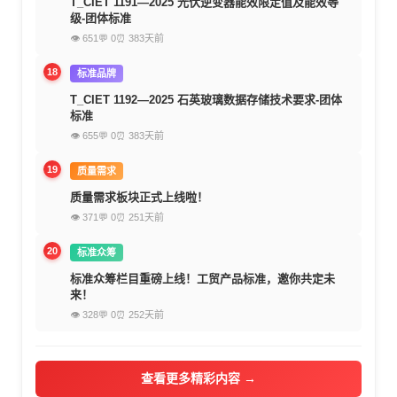
T_CIET 1191—2025 光伏逆变器能效限定值及能效等
级-团体标准
👁 651
💬 0
⏰ 383天前
18
标准品牌
T_CIET 1192—2025 石英玻璃数据存储技术要求-团体
标准
👁 655
💬 0
⏰ 383天前
19
质量需求
质量需求板块正式上线啦！
👁 371
💬 0
⏰ 251天前
20
标准众筹
标准众筹栏目重磅上线！工贸产品标准，邀你共定未
来！
👁 328
💬 0
⏰ 252天前
查看更多精彩内容 →