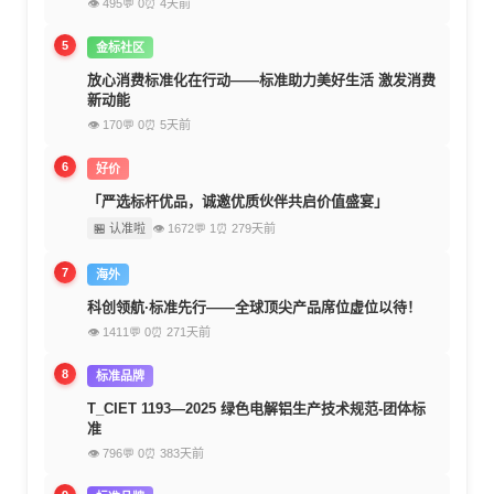
👁 495
💬 0
⏰ 4天前
5
金标社区
放心消费标准化在行动——标准助力美好生活 激发消费
新动能
👁 170
💬 0
⏰ 5天前
6
好价
「严选标杆优品，诚邀优质伙伴共启价值盛宴」
🏪 认准啦
👁 1672
💬 1
⏰ 279天前
7
海外
科创领航·标准先行——全球顶尖产品席位虚位以待！
👁 1411
💬 0
⏰ 271天前
8
标准品牌
T_CIET 1193—2025 绿色电解铝生产技术规范-团体标
准
👁 796
💬 0
⏰ 383天前