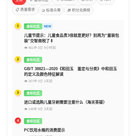
全部
💬 金标社区
📋 质量需求
🤝 标准众筹
🎁 积分兑换榜
1
金标社区
NEW
儿童节提示：儿童食品贵3倍就是更好？别再为“童装包
装”交智商税了🍼
👁 461
💬 0
⏰ 9小时前
2
金标社区
GB/T 38821—2020《和田玉 鉴定与分类》中和田玉
的定义及颜色特征解读
👁 267
💬 0
⏰ 2天前
3
金标社区
进口或选购儿童牙刷需要注意什么（海关答疑）
👁 146
💬 0
⏰ 3天前
4
金标社区
PC饮用水桶的消费提示