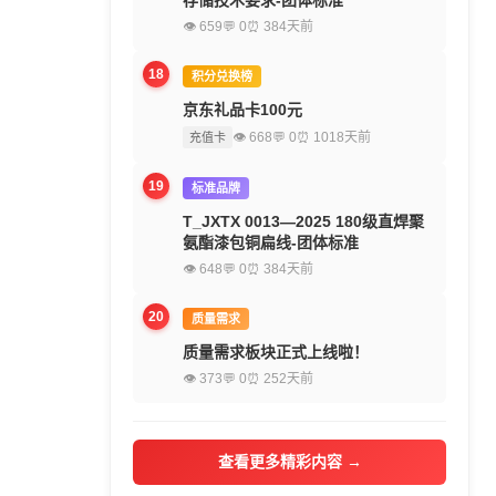
存储技术要求-团体标准
👁 659
💬 0
⏰ 384天前
18
积分兑换榜
京东礼品卡100元
👁 668
💬 0
⏰ 1018天前
充值卡
19
标准品牌
T_JXTX 0013—2025 180级直焊聚
氨酯漆包铜扁线-团体标准
👁 648
💬 0
⏰ 384天前
20
质量需求
质量需求板块正式上线啦！
👁 373
💬 0
⏰ 252天前
查看更多精彩内容 →