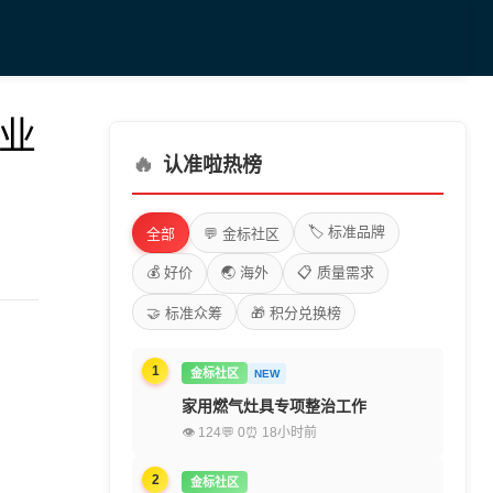
行业
🔥
认准啦热榜
🏷️ 标准品牌
全部
💬 金标社区
💰 好价
🌏 海外
📋 质量需求
🤝 标准众筹
🎁 积分兑换榜
1
金标社区
NEW
家用燃气灶具专项整治工作
👁 124
💬 0
⏰ 18小时前
2
金标社区