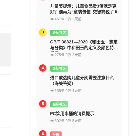
儿童节提示：儿童食品贵3倍就是更
好？别再为“童装包装”交智商税了🍼
👁 467
💬 0
⏰ 2天前
3
金标社区
GB/T 38821—2020《和田玉 鉴定
欢
与分类》中和田玉的定义及颜色特征
解读
👁 275
💬 0
⏰ 3天前
4
金标社区
进口或选购儿童牙刷需要注意什么
（海关答疑）
👁 155
💬 0
⏰ 4天前
5
金标社区
PC饮用水桶的消费提示
👁 502
💬 0
⏰ 5天前
6
好价