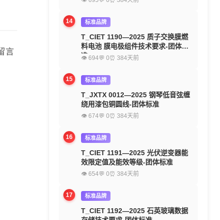
👁 695
💬 0
⏰ 384天前
14
标准品牌
T_CIET 1190—2025 质子交换膜燃
料电池 膜电极组件技术要求-团体标
留言
准
👁 694
💬 0
⏰ 384天前
15
标准品牌
T_JXTX 0012—2025 钢琴低音弦缠
绕用漆包铜圆线-团体标准
👁 674
💬 0
⏰ 384天前
16
标准品牌
T_CIET 1191—2025 光伏逆变器能
效限定值及能效等级-团体标准
👁 654
💬 0
⏰ 384天前
17
标准品牌
T_CIET 1192—2025 石英玻璃数据