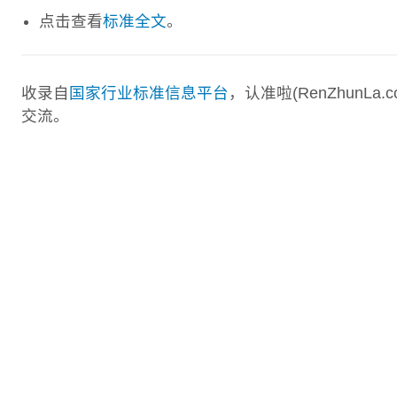
点击查看
标准全文
。
收录自
国家行业标准信息平台
，认准啦(RenZhunL
交流。