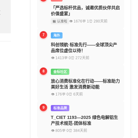
「严选标杆优品，诚邀优质伙伴共启
欢
价值盛宴」
👁 1676
💬 1
⏰ 280天前
🏪 认准啦
7
海外
科创领航·标准先行——全球顶尖产
品席位虚位以待！
👁 1413
💬 0
⏰ 272天前
8
金标社区
放心消费标准化在行动——标准助力
美好生活 激发消费新动能
👁 176
💬 0
⏰ 6天前
9
标准品牌
T_CIET 1193—2025 绿色电解铝生
产技术规范-团体标准
👁 805
💬 0
⏰ 384天前