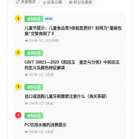
📋 质量需求
🤝 标准众筹
🎁 积分兑换榜
1
金标社区
NEW
儿童节提示：儿童食品贵3倍就是更好？别再为“童装包
装”交智商税了🍼
👁 459
💬 0
⏰ 28分钟前
2
金标社区
GB/T 38821—2020《和田玉 鉴定与分类》中和田玉
的定义及颜色特征解读
👁 267
💬 0
⏰ 2天前
3
金标社区
进口或选购儿童牙刷需要注意什么（海关答疑）
👁 146
💬 0
⏰ 3天前
4
金标社区
PC饮用水桶的消费提示
👁 495
💬 0
⏰ 4天前