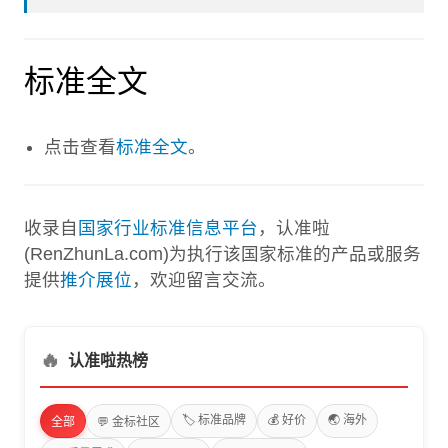
标准全文
点击查看
标准全文
。
收录自
国家行业标准信息平台
，认准啦
(RenZhunLa.com)为执行该国家标准的产品或服务
提供
推介展位
，欢迎留言交流。
🔥
认准啦热榜
🏷️ 标准品牌
💰 好价
🌏 海外
全部
💬 金标社区