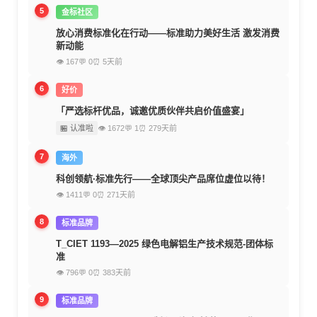
5
金标社区
放心消费标准化在行动——标准助力美好生活 激发消费
新动能
👁 167
💬 0
⏰ 5天前
6
好价
「严选标杆优品，诚邀优质伙伴共启价值盛宴」
🏪 认准啦
👁 1672
💬 1
⏰ 279天前
7
海外
科创领航·标准先行——全球顶尖产品席位虚位以待！
👁 1411
💬 0
⏰ 271天前
8
标准品牌
T_CIET 1193—2025 绿色电解铝生产技术规范-团体标
准
👁 796
💬 0
⏰ 383天前
9
标准品牌