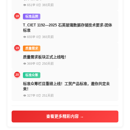
👁 651
💬 0
⏰ 383天前
18
标准品牌
T_CIET 1192—2025 石英玻璃数据存储技术要求-团体
标准
👁 655
💬 0
⏰ 383天前
19
质量需求
质量需求板块正式上线啦！
👁 369
💬 0
⏰ 250天前
20
标准众筹
标准众筹栏目重磅上线！工贸产品标准，邀你共定未
来！
👁 327
💬 0
⏰ 251天前
查看更多精彩内容 →