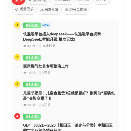
全部
💬 金标社区
📋 质量需求
🤝 标准众筹
🎁 积分兑换榜
1
金标社区
NEW
认准啦平台接入deepseek——认准啦平台携手
DeepSeek,智能升级,精准无忧!
👁 340
💬 0
⏰ 16小时前
2
金标社区
家用燃气灶具专项整治工作
👁 155
💬 0
⏰ 3天前
3
金标社区
儿童节提示：儿童食品贵3倍就是更好？别再为“童装包
装”交智商税了🍼
👁 505
💬 0
⏰ 4天前
4
金标社区
GB/T 38821—2020《和田玉 鉴定与分类》中和田玉
的定义及颜色特征解读