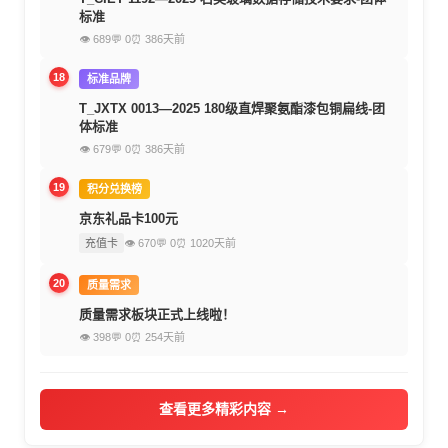
标准
👁 689
💬 0
⏰ 386天前
18
标准品牌
T_JXTX 0013—2025 180级直焊聚氨酯漆包铜扁线-团
体标准
👁 679
💬 0
⏰ 386天前
19
积分兑换榜
京东礼品卡100元
充值卡
👁 670
💬 0
⏰ 1020天前
20
质量需求
质量需求板块正式上线啦！
👁 398
💬 0
⏰ 254天前
查看更多精彩内容 →