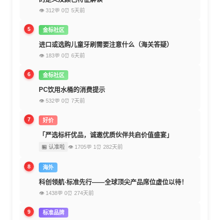
👁 312
💬 0
⏰ 5天前
5
金标社区
进口或选购儿童牙刷需要注意什么（海关答疑）
👁 183
💬 0
⏰ 6天前
6
金标社区
PC饮用水桶的消费提示
👁 532
💬 0
⏰ 7天前
7
好价
「严选标杆优品，诚邀优质伙伴共启价值盛宴」
🏪 认准啦
👁 1705
💬 1
⏰ 282天前
8
海外
科创领航·标准先行——全球顶尖产品席位虚位以待！
👁 1438
💬 0
⏰ 274天前
9
标准品牌