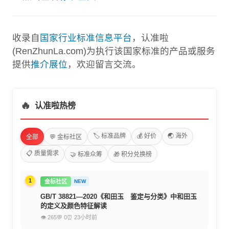
收录自
国家行业标准信息平台
，认准啦
(RenZhunLa.com)为执行该国家标准的产品或服务
提供
推介展位
，欢迎留言交流。
🔥
认准啦热榜
🏷️ 标准品牌
💰 好价
🌏 海外
全部
💬 金标社区
📋 质量需求
🤝 标准众筹
🎁 积分兑换榜
1
金标社区
NEW
GB/T 38821—2020《和田玉 鉴定与分类》中和田玉
的定义及颜色特征解读
👁 265
💬 0
⏰ 23小时前