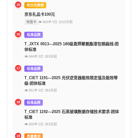
15
积分兑换榜
京东礼品卡100元
充值卡
👁 665
💬 0
⏰ 1016天前
16
标准品牌
T_JXTX 0013—2025 180级直焊聚氨酯漆包铜扁线-团
体标准
👁 644
💬 0
⏰ 383天前
17
标准品牌
T_CIET 1191—2025 光伏逆变器能效限定值及能效等
级-团体标准
👁 651
💬 0
⏰ 383天前
18
标准品牌
T_CIET 1192—2025 石英玻璃数据存储技术要求-团体
标准
👁 655
💬 0
⏰ 383天前
19
质量需求