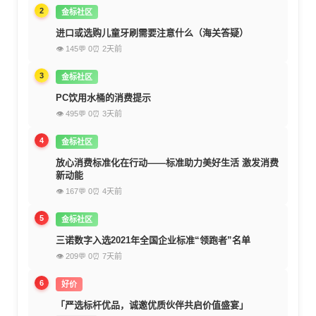
2
金标社区
进口或选购儿童牙刷需要注意什么（海关答疑）
👁 145
💬 0
⏰ 2天前
3
金标社区
PC饮用水桶的消费提示
👁 495
💬 0
⏰ 3天前
4
金标社区
放心消费标准化在行动——标准助力美好生活 激发消费
新动能
👁 167
💬 0
⏰ 4天前
5
金标社区
三诺数字入选2021年全国企业标准“领跑者”名单
👁 209
💬 0
⏰ 7天前
6
好价
「严选标杆优品，诚邀优质伙伴共启价值盛宴」