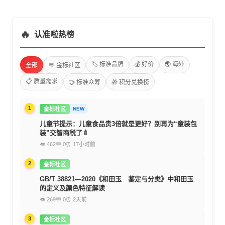
🔥
认准啦热榜
🏷️ 标准品牌
💰 好价
🌏 海外
全部
💬 金标社区
📋 质量需求
🤝 标准众筹
🎁 积分兑换榜
1
金标社区
NEW
儿童节提示：儿童食品贵3倍就是更好？别再为“童装包
装”交智商税了🍼
👁 462
💬 0
⏰ 17小时前
2
金标社区
GB/T 38821—2020《和田玉 鉴定与分类》中和田玉
的定义及颜色特征解读
👁 269
💬 0
⏰ 2天前
3
金标社区