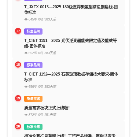
T_JXTX 0013—2025 180级直焊聚氨酯漆包铜扁线-团
体标准
👁 645
💬 0
⏰ 383天前
17
标准品牌
T_CIET 1191—2025 光伏逆变器能效限定值及能效等
级-团体标准
👁 652
💬 0
⏰ 383天前
18
标准品牌
T_CIET 1192—2025 石英玻璃数据存储技术要求-团体
标准
👁 656
💬 0
⏰ 383天前
19
质量需求
质量需求板块正式上线啦！
👁 372
💬 0
⏰ 251天前
20
标准众筹
标准众筹栏目重磅上线！工贸产品标准，邀你共定未