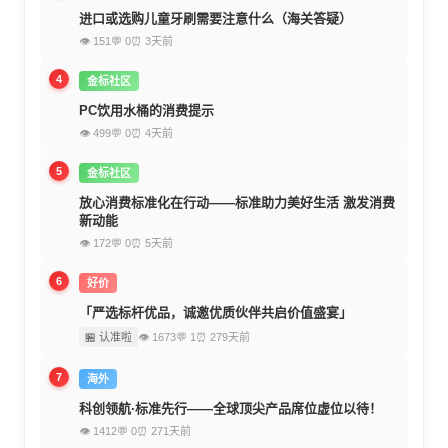
进口或选购儿童牙刷需要注意什么（海关答疑）
👁 151
💬 0
⏰ 3天前
4
金标社区
PC饮用水桶的消费提示
👁 499
💬 0
⏰ 4天前
5
金标社区
放心消费标准化在行动——标准助力美好生活 激发消费
新动能
👁 172
💬 0
⏰ 5天前
6
好价
「严选标杆优品，诚邀优质伙伴共启价值盛宴」
🏪 认准啦
👁 1673
💬 1
⏰ 279天前
7
海外
科创领航·标准先行——全球顶尖产品席位虚位以待！
👁 1412
💬 0
⏰ 271天前