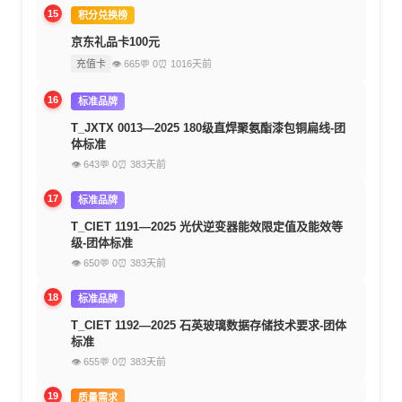
15
积分兑换榜
京东礼品卡100元
充值卡
👁 665
💬 0
⏰ 1016天前
16
标准品牌
T_JXTX 0013—2025 180级直焊聚氨酯漆包铜扁线-团
体标准
👁 643
💬 0
⏰ 383天前
17
标准品牌
T_CIET 1191—2025 光伏逆变器能效限定值及能效等
级-团体标准
👁 650
💬 0
⏰ 383天前
18
标准品牌
T_CIET 1192—2025 石英玻璃数据存储技术要求-团体
标准
👁 655
💬 0
⏰ 383天前
19
质量需求