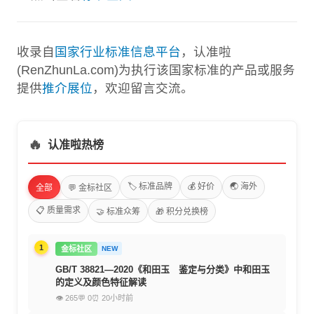
收录自
国家行业标准信息平台
，认准啦
(RenZhunLa.com)为执行该国家标准的产品或服务
提供
推介展位
，欢迎留言交流。
🔥
认准啦热榜
🏷️ 标准品牌
💰 好价
🌏 海外
全部
💬 金标社区
📋 质量需求
🤝 标准众筹
🎁 积分兑换榜
1
金标社区
NEW
GB/T 38821—2020《和田玉 鉴定与分类》中和田玉
的定义及颜色特征解读
👁 265
💬 0
⏰ 20小时前