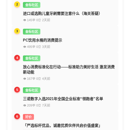
2
金标社区
进口或选购儿童牙刷需要注意什么（海关答疑）
👁 145
💬 0
⏰ 2天前
3
金标社区
PC饮用水桶的消费提示
👁 495
💬 0
⏰ 3天前
4
金标社区
放心消费标准化在行动——标准助力美好生活 激发消费
新动能
👁 167
💬 0
⏰ 4天前
5
金标社区
三诺数字入选2021年全国企业标准“领跑者”名单
👁 209
💬 0
⏰ 7天前
6
好价
「严选标杆优品，诚邀优质伙伴共启价值盛宴」