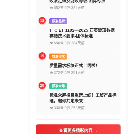
效限定值及能效等级-团体标准
👁 652
💬 0
⏰ 384天前
18
标准品牌
T_CIET 1192—2025 石英玻璃数据
存储技术要求-团体标准
👁 656
💬 0
⏰ 384天前
19
质量需求
质量需求板块正式上线啦！
👁 372
💬 0
⏰ 251天前
20
标准众筹
标准众筹栏目重磅上线！工贸产品标
准，邀你共定未来！
👁 330
💬 0
⏰ 252天前
查看更多精彩内容 →