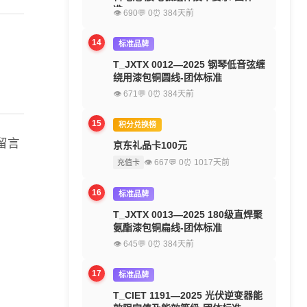
准
👁 690
💬 0
⏰ 384天前
14
标准品牌
T_JXTX 0012—2025 钢琴低音弦缠
绕用漆包铜圆线-团体标准
👁 671
💬 0
⏰ 384天前
15
积分兑换榜
留言
京东礼品卡100元
👁 667
💬 0
⏰ 1017天前
充值卡
16
标准品牌
T_JXTX 0013—2025 180级直焊聚
氨酯漆包铜扁线-团体标准
👁 645
💬 0
⏰ 384天前
17
标准品牌
T_CIET 1191—2025 光伏逆变器能