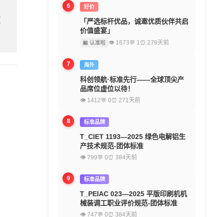
6
好价
欢
「严选标杆优品，诚邀优质伙伴共启
价值盛宴」
👁 1673
💬 1
⏰ 279天前
🏪 认准啦
7
海外
科创领航·标准先行——全球顶尖产
品席位虚位以待！
👁 1412
💬 0
⏰ 271天前
8
标准品牌
T_CIET 1193—2025 绿色电解铝生
产技术规范-团体标准
👁 799
💬 0
⏰ 384天前
9
标准品牌
T_PEIAC 023—2025 平版印刷机机
械装调工职业评价规范-团体标准
👁 747
💬 0
⏰ 384天前