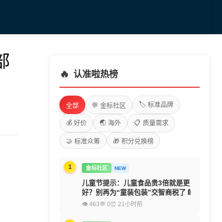
部
🔥
认准啦热榜
🏷️ 标准品牌
全部
💬 金标社区
💰 好价
🌏 海外
📋 质量需求
🤝 标准众筹
🎁 积分兑换榜
1
金标社区
NEW
儿童节提示：儿童食品贵3倍就是更
好？别再为“童装包装”交智商税了🍼
👁 463
💬 0
⏰ 21小时前