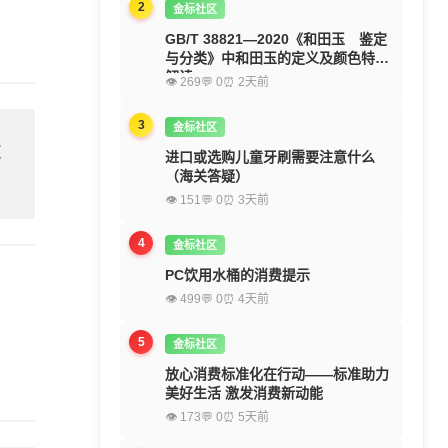
2
金标社区
GB/T 38821—2020《和田玉 鉴定
与分类》中和田玉的定义及颜色特征
解读
👁 269
💬 0
⏰ 2天前
3
金标社区
欢
进口或选购儿童牙刷需要注意什么
（海关答疑）
👁 151
💬 0
⏰ 3天前
4
金标社区
PC饮用水桶的消费提示
👁 499
💬 0
⏰ 4天前
5
金标社区
放心消费标准化在行动——标准助力
美好生活 激发消费新动能
👁 173
💬 0
⏰ 5天前