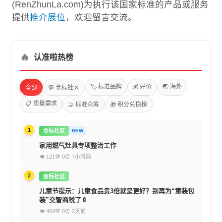
(RenZhunLa.com)为执行该国家标准的产品或服务
提供
推介展位
，欢迎留言交流。
🔥
认准啦热榜
🏷️ 标准品牌
💰 好价
🌏 海外
全部
💬 金标社区
📋 质量需求
🤝 标准众筹
🎁 积分兑换榜
1
金标社区
NEW
家用燃气灶具专项整治工作
👁 121
💬 0
⏰ 7小时前
2
金标社区
儿童节提示：儿童食品贵3倍就是更好？别再为“童装包
装”交智商税了🍼
👁 464
💬 0
⏰ 2天前