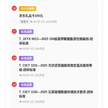
16
积分兑换榜
京东礼品卡100元
充值卡
👁 667
💬 0
⏰ 1018天前
17
标准品牌
T_JXTX 0013—2025 180级直焊聚氨酯漆包铜扁线-团
体标准
👁 645
💬 0
⏰ 384天前
18
标准品牌
T_CIET 1191—2025 光伏逆变器能效限定值及能效等
级-团体标准
👁 652
💬 0
⏰ 384天前
19
标准品牌
T_CIET 1192—2025 石英玻璃数据存储技术要求-团体
标准
👁 656
💬 0
⏰ 384天前