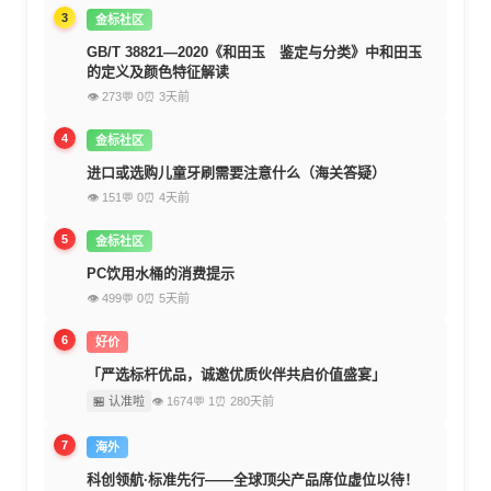
3
金标社区
GB/T 38821—2020《和田玉 鉴定与分类》中和田玉
的定义及颜色特征解读
👁 273
💬 0
⏰ 3天前
4
金标社区
进口或选购儿童牙刷需要注意什么（海关答疑）
👁 151
💬 0
⏰ 4天前
5
金标社区
PC饮用水桶的消费提示
👁 499
💬 0
⏰ 5天前
6
好价
「严选标杆优品，诚邀优质伙伴共启价值盛宴」
🏪 认准啦
👁 1674
💬 1
⏰ 280天前
7
海外
科创领航·标准先行——全球顶尖产品席位虚位以待！