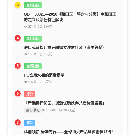
3
金标社区
GB/T 38821—2020《和田玉 鉴定与分类》中和田玉
的定义及颜色特征解读
👁 274
💬 0
⏰ 3天前
4
金标社区
进口或选购儿童牙刷需要注意什么（海关答疑）
👁 153
💬 0
⏰ 4天前
5
金标社区
PC饮用水桶的消费提示
👁 502
💬 0
⏰ 5天前
6
好价
「严选标杆优品，诚邀优质伙伴共启价值盛宴」
🏪 认准啦
👁 1676
💬 1
⏰ 280天前
7
海外
科创领航·标准先行——全球顶尖产品席位虚位以待！