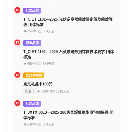
16
标准品牌
T_CIET 1191—2025 光伏逆变器能效限定值及能效等
级-团体标准
👁 654
💬 0
⏰ 384天前
17
标准品牌
T_CIET 1192—2025 石英玻璃数据存储技术要求-团体
标准
👁 659
💬 0
⏰ 384天前
18
积分兑换榜
京东礼品卡100元
充值卡
👁 668
💬 0
⏰ 1018天前
19
标准品牌
T_JXTX 0013—2025 180级直焊聚氨酯漆包铜扁线-团
体标准
👁 648
💬 0
⏰ 384天前