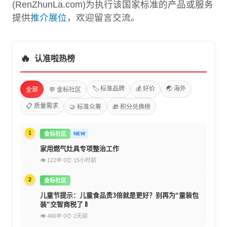
(RenZhunLa.com)为执行该国家标准的产品或服务
提供
推介展位
，欢迎留言交流。
🔥
认准啦热榜
🏷️ 标准品牌
💰 好价
🌏 海外
全部
💬 金标社区
📋 质量需求
🤝 标准众筹
🎁 积分兑换榜
1
金标社区
NEW
家用燃气灶具专项整治工作
👁 122
💬 0
⏰ 15小时前
2
金标社区
儿童节提示：儿童食品贵3倍就是更好？别再为“童装包
装”交智商税了🍼
👁 466
💬 0
⏰ 2天前