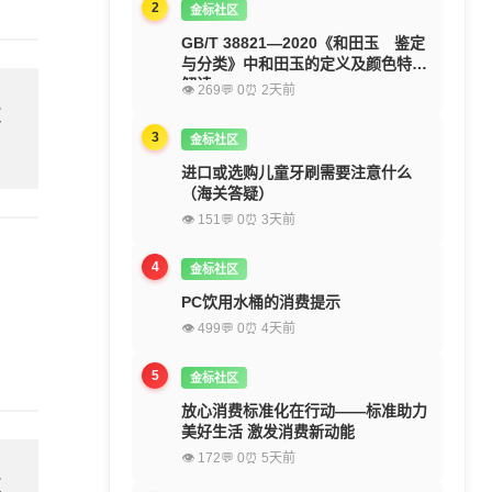
2
金标社区
GB/T 38821—2020《和田玉 鉴定
与分类》中和田玉的定义及颜色特征
解读
👁 269
💬 0
⏰ 2天前
欢
3
金标社区
进口或选购儿童牙刷需要注意什么
（海关答疑）
👁 151
💬 0
⏰ 3天前
4
金标社区
PC饮用水桶的消费提示
👁 499
💬 0
⏰ 4天前
5
金标社区
放心消费标准化在行动——标准助力
美好生活 激发消费新动能
👁 172
💬 0
⏰ 5天前
欢