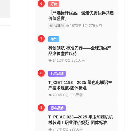
6
好价
「严选标杆优品，诚邀优质伙伴共启
价值盛宴」
👁 1673
💬 1
⏰ 279天前
🏪 认准啦
7
海外
科创领航·标准先行——全球顶尖产
品席位虚位以待！
👁 1412
💬 0
⏰ 271天前
8
标准品牌
T_CIET 1193—2025 绿色电解铝生
产技术规范-团体标准
👁 799
💬 0
⏰ 383天前
9
标准品牌
T_PEIAC 023—2025 平版印刷机机
械装调工职业评价规范-团体标准
👁 747
💬 0
⏰ 383天前