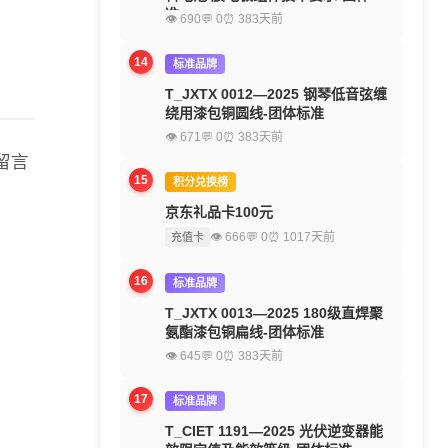
准
👁 690
💬 0
⏰ 383天前
14
标准品牌
T_JXTX 0012—2025 钢琴低音弦缠
绕用漆包铜圆线-团体标准
👁 671
💬 0
⏰ 383天前
留言
15
积分兑换榜
京东礼品卡100元
👁 666
💬 0
⏰ 1017天前
充值卡
16
标准品牌
T_JXTX 0013—2025 180级直焊聚
氨酯漆包铜扁线-团体标准
👁 645
💬 0
⏰ 383天前
17
标准品牌
T_CIET 1191—2025 光伏逆变器能