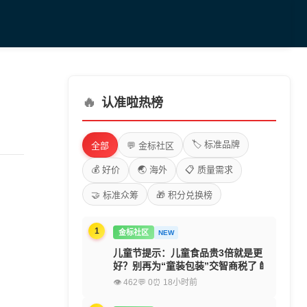
🔥
认准啦热榜
🏷️ 标准品牌
全部
💬 金标社区
💰 好价
🌏 海外
📋 质量需求
🤝 标准众筹
🎁 积分兑换榜
1
金标社区
NEW
儿童节提示：儿童食品贵3倍就是更
好？别再为“童装包装”交智商税了🍼
👁 462
💬 0
⏰ 18小时前