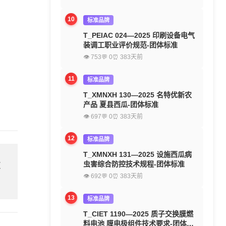
10
标准品牌
T_PEIAC 024—2025 印刷设备电气
装调工职业评价规范-团体标准
👁 753
💬 0
⏰ 383天前
11
标准品牌
T_XMNXH 130—2025 名特优新农
产品 夏县西瓜-团体标准
👁 697
💬 0
⏰ 383天前
12
标准品牌
T_XMNXH 131—2025 设施西瓜病
欢
虫害综合防控技术规程-团体标准
👁 692
💬 0
⏰ 383天前
13
标准品牌
T_CIET 1190—2025 质子交换膜燃
料电池 膜电极组件技术要求-团体标