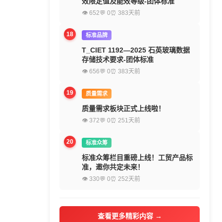
效限定值及能效等级-团体标准
👁 652
💬 0
⏰ 383天前
18
标准品牌
T_CIET 1192—2025 石英玻璃数据
存储技术要求-团体标准
👁 656
💬 0
⏰ 383天前
19
质量需求
质量需求板块正式上线啦！
👁 372
💬 0
⏰ 251天前
20
标准众筹
标准众筹栏目重磅上线！工贸产品标
准，邀你共定未来！
👁 330
💬 0
⏰ 252天前
查看更多精彩内容 →