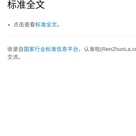
标准全文
点击查看
标准全文
。
收录自
国家行业标准信息平台
，认准啦(RenZhunL
交流。