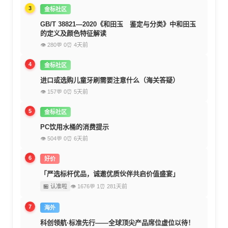
3
金标社区
GB/T 38821—2020《和田玉 鉴定与分类》中和田玉
的定义及颜色特征解读
👁 280
💬 0
⏰ 4天前
4
金标社区
进口或选购儿童牙刷需要注意什么（海关答疑）
👁 157
💬 0
⏰ 5天前
5
金标社区
PC饮用水桶的消费提示
👁 504
💬 0
⏰ 6天前
6
好价
「严选标杆优品，诚邀优质伙伴共启价值盛宴」
🏪 认准啦
👁 1676
💬 1
⏰ 281天前
7
海外
科创领航·标准先行——全球顶尖产品席位虚位以待！