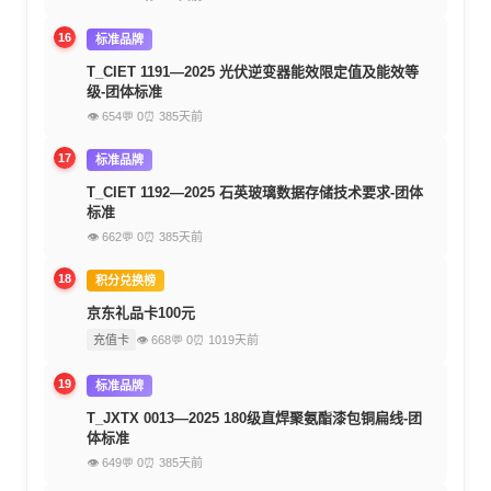
16
标准品牌
T_CIET 1191—2025 光伏逆变器能效限定值及能效等
级-团体标准
👁 654
💬 0
⏰ 385天前
17
标准品牌
T_CIET 1192—2025 石英玻璃数据存储技术要求-团体
标准
👁 662
💬 0
⏰ 385天前
18
积分兑换榜
京东礼品卡100元
充值卡
👁 668
💬 0
⏰ 1019天前
19
标准品牌
T_JXTX 0013—2025 180级直焊聚氨酯漆包铜扁线-团
体标准
👁 649
💬 0
⏰ 385天前