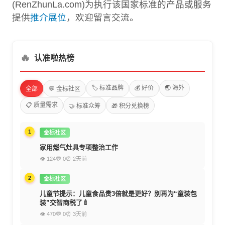
(RenZhunLa.com)为执行该国家标准的产品或服务
提供
推介展位
，欢迎留言交流。
🔥
认准啦热榜
🏷️ 标准品牌
💰 好价
🌏 海外
全部
💬 金标社区
📋 质量需求
🤝 标准众筹
🎁 积分兑换榜
1
金标社区
家用燃气灶具专项整治工作
👁 124
💬 0
⏰ 2天前
2
金标社区
儿童节提示：儿童食品贵3倍就是更好？别再为“童装包
装”交智商税了🍼
👁 470
💬 0
⏰ 3天前