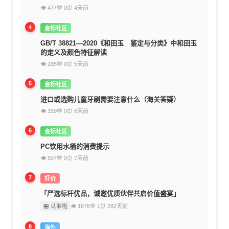
👁 477
💬 0
⏰ 4天前
4
金标社区
GB/T 38821—2020《和田玉 鉴定与分类》中和田玉
的定义及颜色特征解读
👁 285
💬 0
⏰ 5天前
5
金标社区
进口或选购儿童牙刷需要注意什么（海关答疑）
👁 159
💬 0
⏰ 6天前
6
金标社区
PC饮用水桶的消费提示
👁 507
💬 0
⏰ 7天前
7
好价
「严选标杆优品，诚邀优质伙伴共启价值盛宴」
🏪 认准啦
👁 1678
💬 1
⏰ 282天前
8
海外