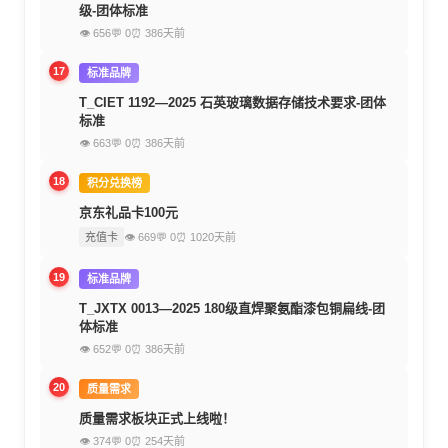
级-团体标准
👁 656
💬 0
⏰ 386天前
17
标准品牌
T_CIET 1192—2025 石英玻璃数据存储技术要求-团体
标准
👁 663
💬 0
⏰ 386天前
18
积分兑换榜
京东礼品卡100元
充值卡
👁 669
💬 0
⏰ 1020天前
19
标准品牌
T_JXTX 0013—2025 180级直焊聚氨酯漆包铜扁线-团
体标准
👁 652
💬 0
⏰ 386天前
20
质量需求
质量需求板块正式上线啦！
👁 374
💬 0
⏰ 254天前