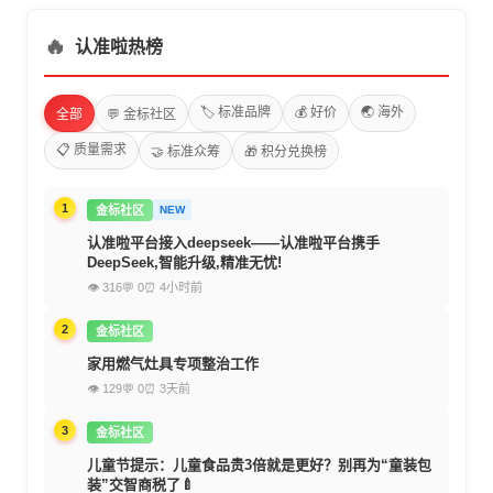
🔥
认准啦热榜
🏷️ 标准品牌
💰 好价
🌏 海外
全部
💬 金标社区
📋 质量需求
🤝 标准众筹
🎁 积分兑换榜
1
金标社区
NEW
认准啦平台接入deepseek——认准啦平台携手
DeepSeek,智能升级,精准无忧!
👁 316
💬 0
⏰ 4小时前
2
金标社区
家用燃气灶具专项整治工作
👁 129
💬 0
⏰ 3天前
3
金标社区
儿童节提示：儿童食品贵3倍就是更好？别再为“童装包
装”交智商税了🍼