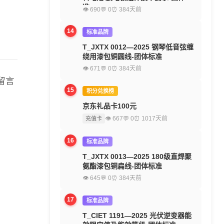
准
👁 690
💬 0
⏰ 384天前
14
标准品牌
T_JXTX 0012—2025 钢琴低音弦缠
绕用漆包铜圆线-团体标准
👁 671
💬 0
⏰ 384天前
留言
15
积分兑换榜
京东礼品卡100元
👁 667
💬 0
⏰ 1017天前
充值卡
16
标准品牌
T_JXTX 0013—2025 180级直焊聚
氨酯漆包铜扁线-团体标准
👁 645
💬 0
⏰ 384天前
17
标准品牌
T_CIET 1191—2025 光伏逆变器能