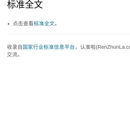
标准全文
点击查看
标准全文
。
收录自
国家行业标准信息平台
，认准啦(RenZhunL
交流。