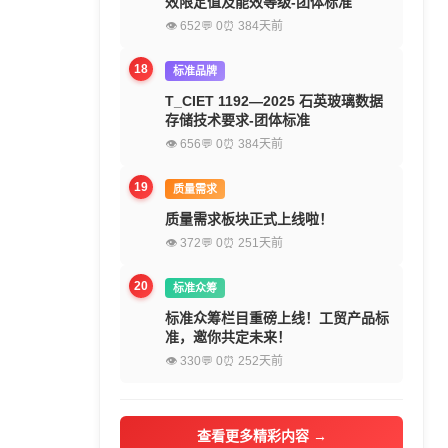
效限定值及能效等级-团体标准
👁 652
💬 0
⏰ 384天前
18
标准品牌
T_CIET 1192—2025 石英玻璃数据
存储技术要求-团体标准
👁 656
💬 0
⏰ 384天前
19
质量需求
质量需求板块正式上线啦！
👁 372
💬 0
⏰ 251天前
20
标准众筹
标准众筹栏目重磅上线！工贸产品标
准，邀你共定未来！
👁 330
💬 0
⏰ 252天前
查看更多精彩内容 →