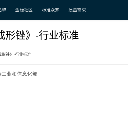
品牌
金标社区
标准众筹
质量需求
钢锉 成形锉》-行业标准
钢锉 成形锉》-行业标准
形锉;#工业和信息化部