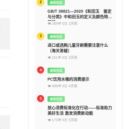
2
金标社区
GB/T 38821—2020《和田玉 鉴定
与分类》中和田玉的定义及颜色特征
解读
👁 269
💬 0
⏰ 2天前
欢
3
金标社区
进口或选购儿童牙刷需要注意什么
（海关答疑）
👁 151
💬 0
⏰ 3天前
4
金标社区
PC饮用水桶的消费提示
👁 499
💬 0
⏰ 4天前
5
金标社区
放心消费标准化在行动——标准助力
美好生活 激发消费新动能
👁 173
💬 0
⏰ 5天前
欢