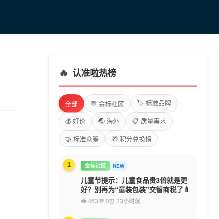
🔥
认准啦热榜
🏷️ 标准品牌
全部
💬 金标社区
💰 好价
🌏 海外
📋 质量需求
🤝 标准众筹
🎁 积分兑换榜
1
金标社区
NEW
儿童节提示：儿童食品贵3倍就是更
好？别再为“童装包装”交智商税了🍼
👁 463
💬 0
⏰ 23小时前