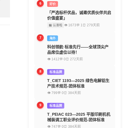
6
好价
「严选标杆优品，诚邀优质伙伴共启
价值盛宴」
👁 1673
💬 1
⏰ 279天前
🏪 认准啦
7
海外
科创领航·标准先行——全球顶尖产
品席位虚位以待！
👁 1412
💬 0
⏰ 272天前
8
标准品牌
T_CIET 1193—2025 绿色电解铝生
产技术规范-团体标准
👁 799
💬 0
⏰ 384天前
9
标准品牌
T_PEIAC 023—2025 平版印刷机机
械装调工职业评价规范-团体标准
👁 747
💬 0
⏰ 384天前