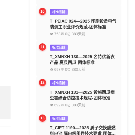
10
标准品牌
T_PEIAC 024—2025 印刷设备电气
装调工职业评价规范-团体标准
👁 753
💬 0
⏰ 383天前
11
标准品牌
T_XMNXH 130—2025 名特优新农
产品 夏县西瓜-团体标准
👁 697
💬 0
⏰ 383天前
12
标准品牌
T_XMNXH 131—2025 设施西瓜病
欢
虫害综合防控技术规程-团体标准
👁 692
💬 0
⏰ 383天前
13
标准品牌
T_CIET 1190—2025 质子交换膜燃
料电池 膜电极组件技术要求-团体标