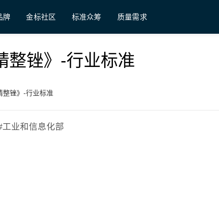
品牌
金标社区
标准众筹
质量需求
钢锉 精整锉》-行业标准
钢锉 精整锉》-行业标准
整锉;#工业和信息化部