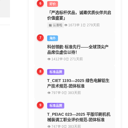
6
好价
「严选标杆优品，诚邀优质伙伴共启
价值盛宴」
👁 1673
💬 1
⏰ 279天前
🏪 认准啦
7
海外
科创领航·标准先行——全球顶尖产
品席位虚位以待！
👁 1412
💬 0
⏰ 271天前
8
标准品牌
T_CIET 1193—2025 绿色电解铝生
产技术规范-团体标准
👁 797
💬 0
⏰ 383天前
9
标准品牌
T_PEIAC 023—2025 平版印刷机机
械装调工职业评价规范-团体标准
👁 747
💬 0
⏰ 383天前