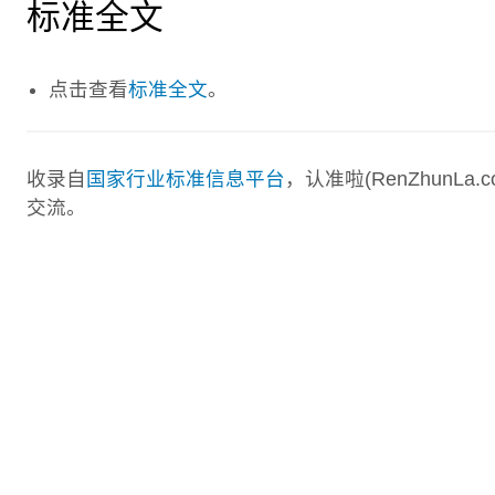
标准全文
点击查看
标准全文
。
收录自
国家行业标准信息平台
，认准啦(RenZhunL
交流。