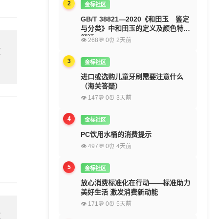
2
金标社区
GB/T 38821—2020《和田玉 鉴定
与分类》中和田玉的定义及颜色特征
解读
👁 268
💬 0
⏰ 2天前
欢
3
金标社区
进口或选购儿童牙刷需要注意什么
（海关答疑）
👁 147
💬 0
⏰ 3天前
4
金标社区
PC饮用水桶的消费提示
👁 497
💬 0
⏰ 4天前
5
金标社区
放心消费标准化在行动——标准助力
美好生活 激发消费新动能
👁 171
💬 0
⏰ 5天前
欢