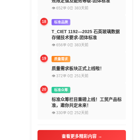
效限定值及能效等级-团体标准
👁 652
💬 0
⏰ 383天前
18
标准品牌
T_CIET 1192—2025 石英玻璃数据
存储技术要求-团体标准
👁 656
💬 0
⏰ 383天前
19
质量需求
质量需求板块正式上线啦！
👁 372
💬 0
⏰ 251天前
20
标准众筹
标准众筹栏目重磅上线！工贸产品标
准，邀你共定未来！
👁 330
💬 0
⏰ 252天前
查看更多精彩内容 →