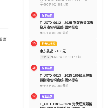
准
👁 690
💬 0
⏰ 383天前
14
标准品牌
T_JXTX 0012—2025 钢琴低音弦缠
绕用漆包铜圆线-团体标准
👁 671
💬 0
⏰ 383天前
留言
15
积分兑换榜
京东礼品卡100元
👁 666
💬 0
⏰ 1017天前
充值卡
16
标准品牌
T_JXTX 0013—2025 180级直焊聚
氨酯漆包铜扁线-团体标准
👁 645
💬 0
⏰ 383天前
17
标准品牌
T_CIET 1191—2025 光伏逆变器能