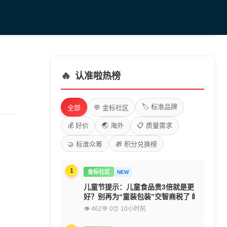
🔥
认准啦热榜
🏷️ 标准品牌
全部
💬 金标社区
💰 好价
🌏 海外
📋 质量需求
🤝 标准众筹
🎁 积分兑换榜
1
金标社区
NEW
儿童节提示：儿童食品贵3倍就是更
好？别再为“童装包装”交智商税了🍼
👁 462
💬 0
⏰ 10小时前