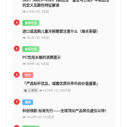
GB/T 38821—2020《和田玉 鉴定与分类》中和田玉
的定义及颜色特征解读
👁 270
💬 0
⏰ 3天前
4
金标社区
进口或选购儿童牙刷需要注意什么（海关答疑）
👁 151
💬 0
⏰ 4天前
5
金标社区
PC饮用水桶的消费提示
👁 499
💬 0
⏰ 5天前
6
好价
「严选标杆优品，诚邀优质伙伴共启价值盛宴」
🏪 认准啦
👁 1674
💬 1
⏰ 280天前
7
海外
科创领航·标准先行——全球顶尖产品席位虚位以待！
👁 1412
💬 0
⏰ 272天前