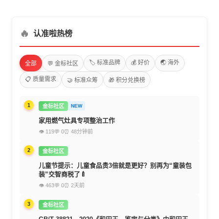
🔥
认准啦热榜
🏷️ 标准品牌
💰 好价
🌏 海外
全部
💬 金标社区
📋 质量需求
🤝 标准众筹
🎁 积分兑换榜
1
金标社区
NEW
家用燃气灶具专项整治工作
👁 119
💬 0
⏰ 48分钟前
2
金标社区
儿童节提示：儿童食品贵3倍就是更好？别再为“童装包
装”交智商税了🍼
👁 463
💬 0
⏰ 2天前
3
金标社区