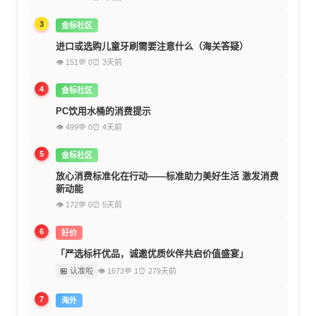
3
金标社区
进口或选购儿童牙刷需要注意什么（海关答疑）
👁 151
💬 0
⏰ 3天前
4
金标社区
PC饮用水桶的消费提示
👁 499
💬 0
⏰ 4天前
5
金标社区
放心消费标准化在行动——标准助力美好生活 激发消费
新动能
👁 172
💬 0
⏰ 5天前
6
好价
「严选标杆优品，诚邀优质伙伴共启价值盛宴」
🏪 认准啦
👁 1673
💬 1
⏰ 279天前
7
海外