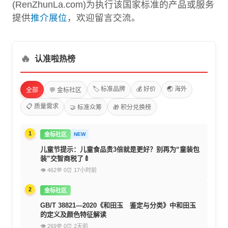
(RenZhunLa.com)为执行该国家标准的产品或服务
提供
推介展位
，欢迎留言交流。
🔥
认准啦热榜
🏷️ 标准品牌
💰 好价
🌏 海外
全部
💬 金标社区
📋 质量需求
🤝 标准众筹
🎁 积分兑换榜
1
金标社区
NEW
儿童节提示：儿童食品贵3倍就是更好？别再为“童装包
装”交智商税了🍼
👁 462
💬 0
⏰ 17小时前
2
金标社区
GB/T 38821—2020《和田玉 鉴定与分类》中和田玉
的定义及颜色特征解读
👁 269
💬 0
⏰ 2天前