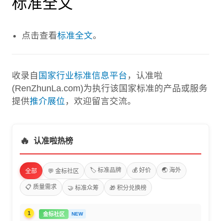
标准全文
点击查看
标准全文
。
收录自
国家行业标准信息平台
，认准啦
(RenZhunLa.com)为执行该国家标准的产品或服务
提供
推介展位
，欢迎留言交流。
🔥
认准啦热榜
🏷️ 标准品牌
💰 好价
🌏 海外
全部
💬 金标社区
📋 质量需求
🤝 标准众筹
🎁 积分兑换榜
1
金标社区
NEW