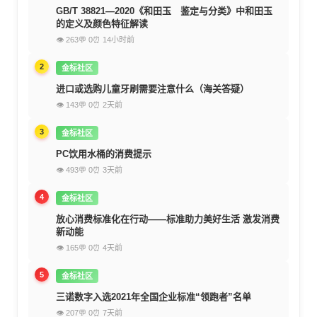
GB/T 38821—2020《和田玉 鉴定与分类》中和田玉
的定义及颜色特征解读
👁 263
💬 0
⏰ 14小时前
2
金标社区
进口或选购儿童牙刷需要注意什么（海关答疑）
👁 143
💬 0
⏰ 2天前
3
金标社区
PC饮用水桶的消费提示
👁 493
💬 0
⏰ 3天前
4
金标社区
放心消费标准化在行动——标准助力美好生活 激发消费
新动能
👁 165
💬 0
⏰ 4天前
5
金标社区
三诺数字入选2021年全国企业标准“领跑者”名单
👁 207
💬 0
⏰ 7天前