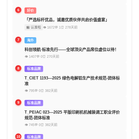
6
好价
「严选标杆优品，诚邀优质伙伴共启价值盛宴」
🏪 认准啦
👁 1672
💬 1
⏰ 278天前
7
海外
科创领航·标准先行——全球顶尖产品席位虚位以待！
👁 1407
💬 0
⏰ 270天前
8
标准品牌
T_CIET 1193—2025 绿色电解铝生产技术规范-团体标
准
👁 795
💬 0
⏰ 382天前
9
标准品牌
T_PEIAC 023—2025 平版印刷机机械装调工职业评价
规范-团体标准
👁 745
💬 0
⏰ 382天前
10
标准品牌