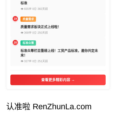
标准
👁 655
💬 0
⏰ 382天前
19
质量需求
质量需求板块正式上线啦！
👁 368
💬 0
⏰ 250天前
20
标准众筹
标准众筹栏目重磅上线！工贸产品标准，邀你共定未
来！
👁 327
💬 0
⏰ 251天前
查看更多精彩内容 →
认准啦 RenZhunLa.com