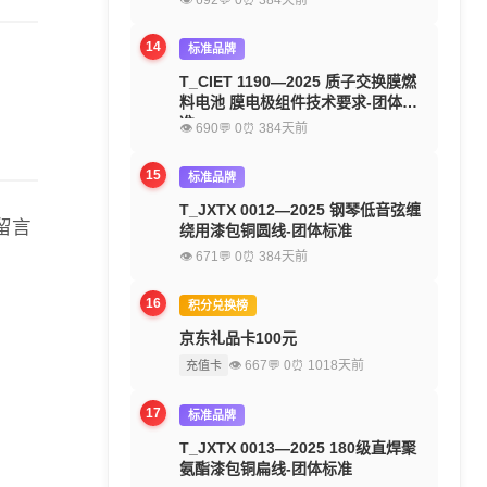
👁 692
💬 0
⏰ 384天前
14
标准品牌
T_CIET 1190—2025 质子交换膜燃
料电池 膜电极组件技术要求-团体标
准
👁 690
💬 0
⏰ 384天前
15
标准品牌
T_JXTX 0012—2025 钢琴低音弦缠
留言
绕用漆包铜圆线-团体标准
👁 671
💬 0
⏰ 384天前
16
积分兑换榜
京东礼品卡100元
👁 667
💬 0
⏰ 1018天前
充值卡
17
标准品牌
T_JXTX 0013—2025 180级直焊聚
氨酯漆包铜扁线-团体标准