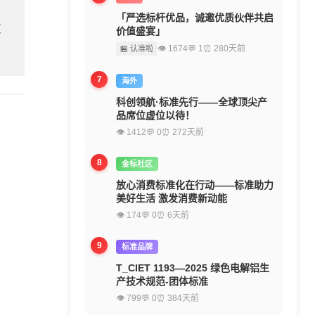
「严选标杆优品，诚邀优质伙伴共启
欢
价值盛宴」
👁 1674
💬 1
⏰ 280天前
🏪 认准啦
7
海外
科创领航·标准先行——全球顶尖产
品席位虚位以待！
👁 1412
💬 0
⏰ 272天前
8
金标社区
放心消费标准化在行动——标准助力
美好生活 激发消费新动能
👁 174
💬 0
⏰ 6天前
9
标准品牌
T_CIET 1193—2025 绿色电解铝生
产技术规范-团体标准
👁 799
💬 0
⏰ 384天前