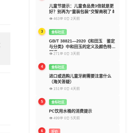
儿童节提示：儿童食品贵3倍就是更
好？别再为“童装包装”交智商税了🍼
👁 463
💬 0
⏰ 2天前
3
金标社区
GB/T 38821—2020《和田玉 鉴定
欢
与分类》中和田玉的定义及颜色特征
解读
👁 271
💬 0
⏰ 3天前
4
金标社区
进口或选购儿童牙刷需要注意什么
（海关答疑）
👁 151
💬 0
⏰ 4天前
5
金标社区
PC饮用水桶的消费提示
👁 499
💬 0
⏰ 5天前
6
好价