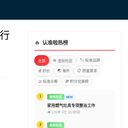
-行
🔥
认准啦热榜
🏷️ 标准品牌
全部
💬 金标社区
💰 好价
🌏 海外
📋 质量需求
🤝 标准众筹
🎁 积分兑换榜
1
金标社区
NEW
家用燃气灶具专项整治工作
👁 120
💬 0
⏰ 3小时前
2
金标社区