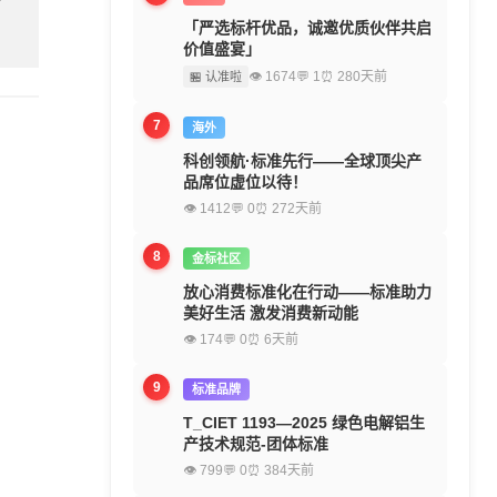
「严选标杆优品，诚邀优质伙伴共启
价值盛宴」
👁 1674
💬 1
⏰ 280天前
🏪 认准啦
7
海外
科创领航·标准先行——全球顶尖产
品席位虚位以待！
👁 1412
💬 0
⏰ 272天前
8
金标社区
放心消费标准化在行动——标准助力
美好生活 激发消费新动能
👁 174
💬 0
⏰ 6天前
9
标准品牌
T_CIET 1193—2025 绿色电解铝生
产技术规范-团体标准
👁 799
💬 0
⏰ 384天前