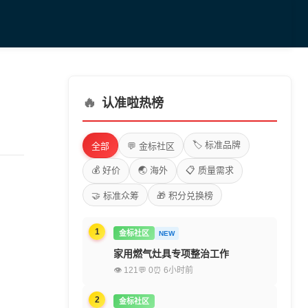
🔥
认准啦热榜
🏷️ 标准品牌
全部
💬 金标社区
💰 好价
🌏 海外
📋 质量需求
🤝 标准众筹
🎁 积分兑换榜
1
金标社区
NEW
家用燃气灶具专项整治工作
👁 121
💬 0
⏰ 6小时前
2
金标社区