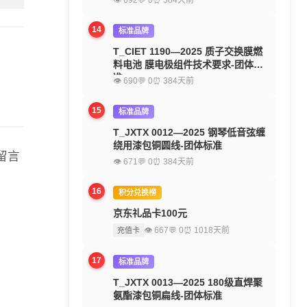
👁 692
💬 0
⏰ 384天前
14
标准品牌
T_CIET 1190—2025 质子交换膜燃
料电池 膜电极组件技术要求-团体标
准
👁 690
💬 0
⏰ 384天前
15
标准品牌
T_JXTX 0012—2025 钢琴低音弦缠
绕用漆包铜圆线-团体标准
留言
👁 671
💬 0
⏰ 384天前
16
积分兑换榜
京东礼品卡100元
👁 667
💬 0
⏰ 1018天前
充值卡
17
标准品牌
T_JXTX 0013—2025 180级直焊聚
氨酯漆包铜扁线-团体标准