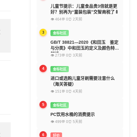
儿童节提示：儿童食品贵3倍就是更
好？别再为“童装包装”交智商税了🍼
👁 464
💬 0
⏰ 2天前
欢
3
金标社区
GB/T 38821—2020《和田玉 鉴定
与分类》中和田玉的定义及颜色特征
解读
👁 273
💬 0
⏰ 3天前
4
金标社区
进口或选购儿童牙刷需要注意什么
（海关答疑）
👁 151
💬 0
⏰ 4天前
5
金标社区
PC饮用水桶的消费提示
👁 499
💬 0
⏰ 5天前
欢
6
好价