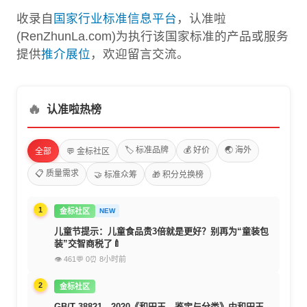
收录自
国家行业标准信息平台
，认准啦
(RenZhunLa.com)为执行该国家标准的产品或服务
提供
推介展位
，欢迎留言交流。
🔥
认准啦热榜
🏷️ 标准品牌
💰 好价
🌏 海外
全部
💬 金标社区
📋 质量需求
🤝 标准众筹
🎁 积分兑换榜
1
金标社区
NEW
儿童节提示：儿童食品贵3倍就是更好？别再为“童装包
装”交智商税了🍼
👁 461
💬 0
⏰ 8小时前
2
金标社区
GB/T 38821—2020《和田玉 鉴定与分类》中和田玉