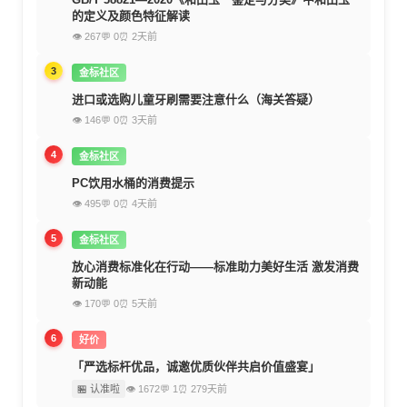
的定义及颜色特征解读
👁 267
💬 0
⏰ 2天前
3
金标社区
进口或选购儿童牙刷需要注意什么（海关答疑）
👁 146
💬 0
⏰ 3天前
4
金标社区
PC饮用水桶的消费提示
👁 495
💬 0
⏰ 4天前
5
金标社区
放心消费标准化在行动——标准助力美好生活 激发消费
新动能
👁 170
💬 0
⏰ 5天前
6
好价
「严选标杆优品，诚邀优质伙伴共启价值盛宴」
🏪 认准啦
👁 1672
💬 1
⏰ 279天前